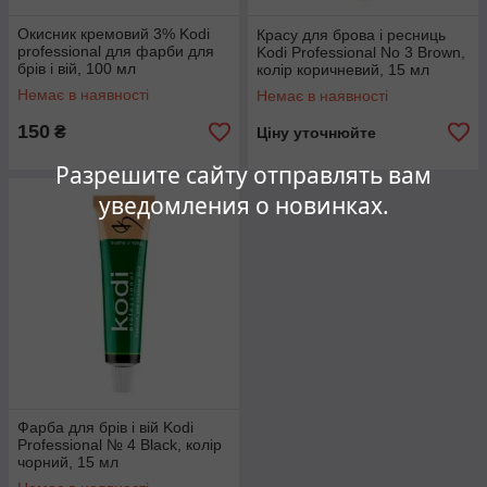
Окисник кремовий 3% Kodi
Красу для брова і ресниць
professional для фарби для
Kodi Professional No 3 Brown,
брів і вій, 100 мл
колір коричневий, 15 мл
Немає в наявності
Немає в наявності
150
₴
Ціну уточнюйте
Разрешите сайту отправлять вам
уведомления о новинках.
Фарба для брів і вій Kodi
Professional № 4 Black, колір
чорний, 15 мл