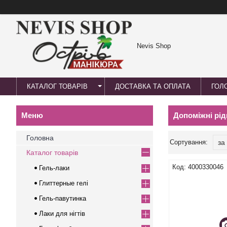
Nevis Shop
КАТАЛОГ ТОВАРІВ
ДОСТАВКА ТА ОПЛАТА
ГОЛ
Допоміжні рід
Головна
Каталог товарів
4000330046
Гель-лаки
Глиттерные гелі
Гель-павутинка
Лаки для нігтів