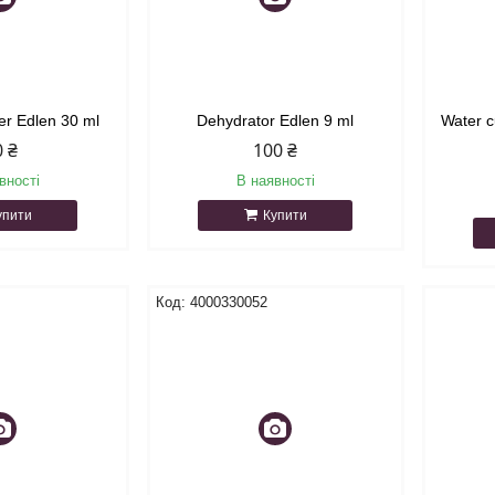
er Edlen 30 ml
Dehydrator Edlen 9 ml
Water c
0 ₴
100 ₴
вності
В наявності
упити
Купити
4000330052