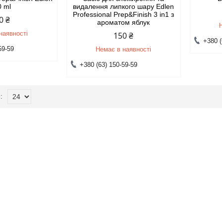
0 ml
видалення липкого шару Edlen
Professional Prep&Finish 3 in1 з
0 ₴
ароматом яблук
наявності
150 ₴
+380 (
59-59
Немає в наявності
+380 (63) 150-59-59