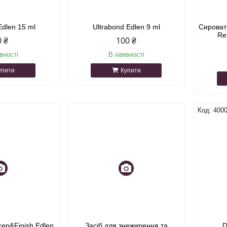
 Edlen 15 ml
Ultrabond Edlen 9 ml
Сироватк
Re
0 ₴
100 ₴
вності
В наявності
упити
Купити
400
ep&Finish Edlen
Засіб для знежирення та
D