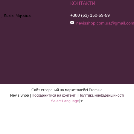
+380 (63) 150-59-59
, Львів, Україна
nevisshop.com.ua@gmail.co
Сайт створений на маркетплейсі
Prom.ua
Nevis Shop |
Поскаржитися на контент
|
Політика конфіденційності
Select Language
▼