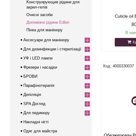
Конструирующие рідини для
акрил-гелів
Очисні засоби
Cuticle oil
Допоміжні рідини Edlen
8
Пінка для манікюру
В ная
Аксесуари для манікюру
К
Для дизинфекции і стерилізації
УФ і LED лампи
4000330037
Фрезери і насадки
БРОВИ
Парафінотерапія
Депіляція
SPA Догляд
Для педикюру
Накладні нігті
Одяг для майстра
Обезжирювач Pr