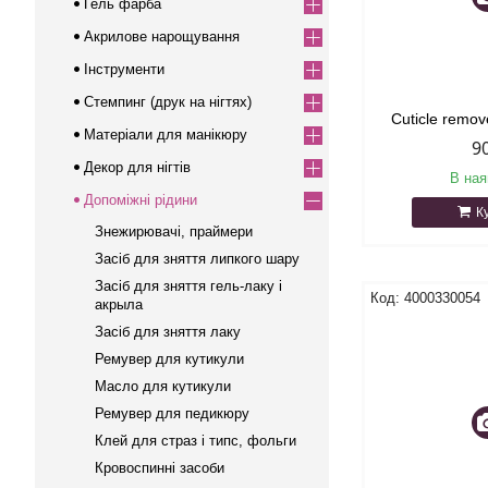
Гель фарба
Акрилове нарощування
Інструменти
Стемпинг (друк на нігтях)
Cuticle remov
Матеріали для манікюру
9
Декор для нігтів
В ная
Допоміжні рідини
К
Знежирювачі, праймери
Засіб для зняття липкого шару
Засіб для зняття гель-лаку і
4000330054
акрыла
Засіб для зняття лаку
Ремувер для кутикули
Масло для кутикули
Ремувер для педикюру
Клей для страз і типс, фольги
Кровоспинні засоби