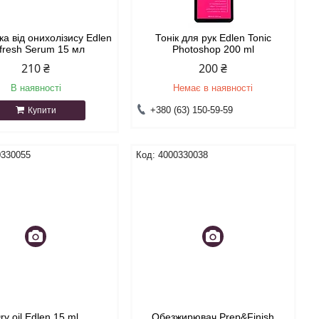
а від онихолізису Edlen
Тонік для рук Edlen Tonic
fresh Serum 15 мл
Photoshop 200 ml
210 ₴
200 ₴
В наявності
Немає в наявності
+380 (63) 150-59-59
Купити
0330055
4000330038
ry oil Edlen 15 ml
Обезжирювач Prep&Finish