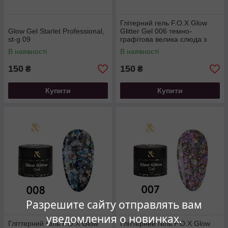
Глітерний гель F.O.X Glow
Glow Gel Starlet Professional,
Glitter Gel 006 темно-
st-g 09
графітова велика слюда з
дрібними блискітками, 5 мл
В наявності
В наявності
150
150
₴
₴
Купити
Купити
Разрешите сайту отправлять вам
уведомления о новинках.
Гліттерний гель F.O.X Glow
Гліттерний гель F.O.X Glow