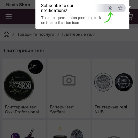
×
Nevis Shop
Subscribe to our
notifications!
To enable permission prompts, click
ESC
on the notification icon
Товари та послуги
Глиттерные гелі
Глиттерные гелі
Глиттерные гелі
Глітерні гелі
Глиттерные гелі
Oxxi Professional
Steffani
NUB