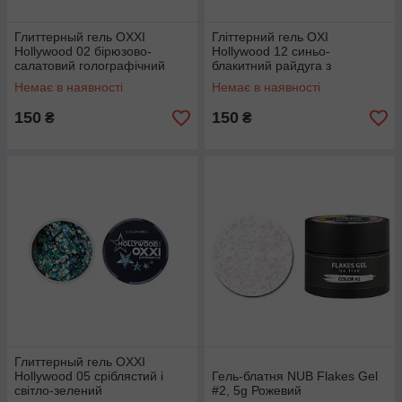
Глиттерный гель OXXI
Гліттерний гель OXI
Hollywood 02 бірюзово-
Hollywood 12 синьо-
салатовий голографічний
блакитний райдуга з
мікс, 5 м
голографічним ефектом, 5 г
Немає в наявності
Немає в наявності
150
150
₴
₴
Глиттерный гель OXXI
Hollywood 05 сріблястий і
Гель-блатня NUB Flakes Gel
світло-зелений
#2, 5g Рожевий