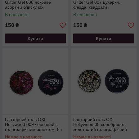
Glitter Gel 008 яскраве
Glitter Gel 007 цукерки,
асорти з блискучих
слюда, квадрати і
голографічних шестикутно
шестикутники, 5 мл
В наявності
В наявності
150
150
₴
₴
Купити
Купити
Гліттерний гель OXI
Гліттерний гель OXI
Hollywood 009 червоний з
Hollywood 08 серебристо-
голографічним ефектом, 5 г
золотистий голографічний
мікс, 5 г
Немає в наявності
Немає в наявності