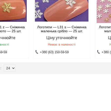
1 z — Сніжинка
Логотипи — L31 s — Сніжинка
Логоти
лото — 25 шт.
маленька срібло — 25 шт.
мал
точнюйте
Ціну уточнюйте
Ц
вності
Немає в наявності
59-59
+380 (63) 150-59-59
+380 (