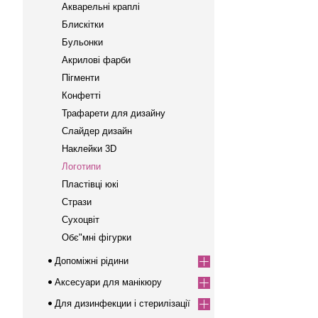
Акварельні краплі
Блискітки
Бульонки
Акрилові фарби
Пігменти
Конфетті
Трафарети для дизайну
Слайдер дизайн
Наклейки 3D
Логотипи
Пластівці юкі
Стрази
Сухоцвіт
Обє"мні фігурки
Допоміжні рідини
Аксесуари для манікюру
Для дизинфекции і стерилізації