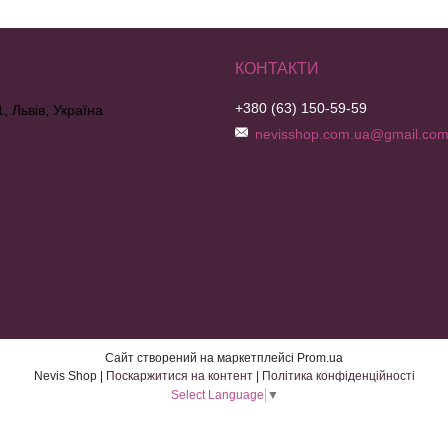
+380 (63) 150-59-59
, Львів, Україна
nevisshop.com.ua@gmail.co
Сайт створений на маркетплейсі
Prom.ua
Nevis Shop |
Поскаржитися на контент
|
Політика конфіденційності
Select Language
▼