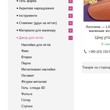
Гель фарба
Акрилове нарощування
Інструменти
Стемпинг (друк на нігтях)
Логотипи — L3
Матеріали для манікюру
маленьке зо
Ціну у
Декор для нігтів
В ная
Наклейки для нігтів
Фімо
+380 (63) 150-
Втирки
Перли
Металізовані наклейки
Оксамит
Фігурки металеві
Гель -слюда 4D
Фольга
Глітер
Стрічки