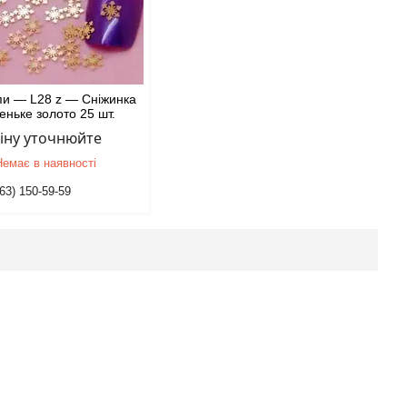
пи — L28 z — Сніжинка
еньке золото 25 шт.
іну уточнюйте
Немає в наявності
63) 150-59-59