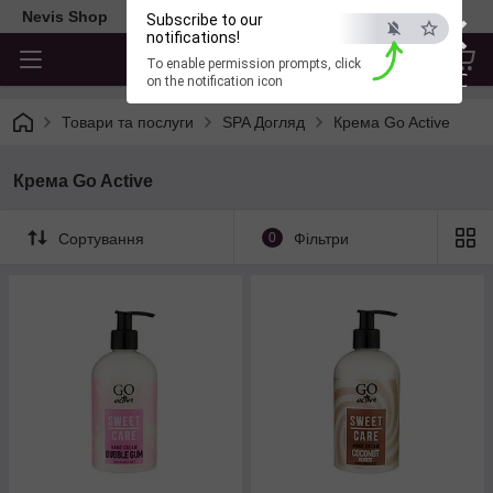
×
Nevis Shop
Subscribe to our
notifications!
To enable permission prompts, click
ESC
on the notification icon
Товари та послуги
SPA Догляд
Крема Go Active
Крема Go Active
Сортування
0
Фільтри