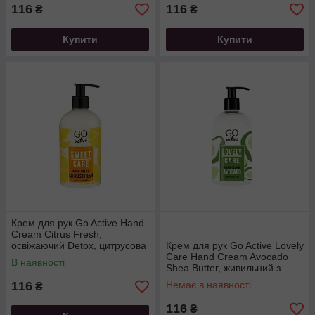
116
116
₴
₴
Купити
Купити
Крем для рук Go Active Hand
Cream Citrus Fresh,
освіжаючий Detox, цитрусова
Крем для рук Go Active Lovely
свіжість, 350 мл
Care Hand Cream Avocado
В наявності
Shea Butter, живильний з
авокадо та олією ши,
116
Немає в наявності
₴
116
₴