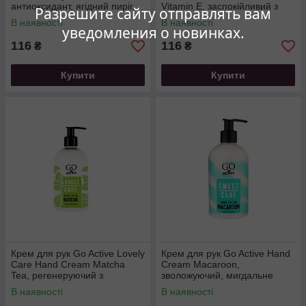
антиоксидант, ягідний пиріг,
Vitamin E, заспокійливий з
Разрешите сайту отправлять вам
350 мл
молочними прот
В наявності
В наявності
уведомления о новинках.
116
116
₴
₴
Купити
Купити
Крем для рук Go Active Lovely
Крем для рук Go Active Hand
Care Hand Cream Matcha
Cream Macaroon,
Tea, регенеруючий з
зволожуючий, мигдальне
екстрактом зеленого чаю, 35
печиво, 350 мл
В наявності
В наявності