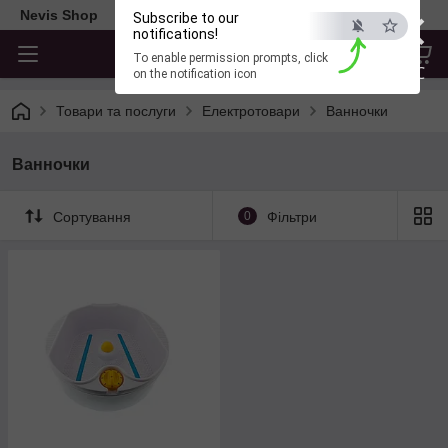
×
Nevis Shop
Subscribe to our
notifications!
To enable permission prompts, click
ESC
on the notification icon
Товари та послуги
Електротовари
Ванночки
Ванночки
Сортування
0
Фільтри