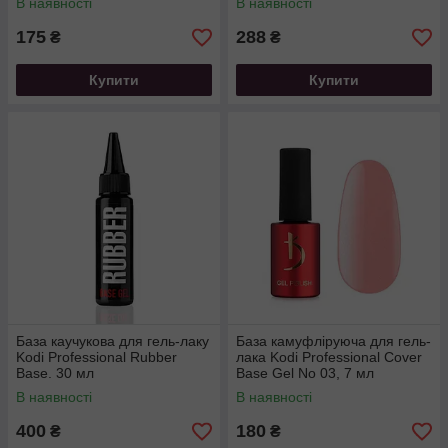
В наявності
В наявності
175
288
₴
₴
Купити
Купити
База каучукова для гель-лаку
База камуфліруюча для гель-
Kodi Professional Rubber
лака Kodi Professional Cover
Base. 30 мл
Base Gel No 03, 7 мл
В наявності
В наявності
400
180
₴
₴