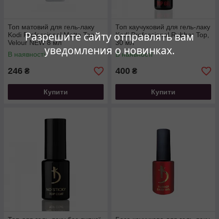
Топ матовий для гель-лаку
Топ каучуковий для гель-лаку
Разрешите сайту отправлять вам
Kodi Professional Matte Top
Kodi Professional Rubber Top,
Velour NEW 8 мл
30 мл
уведомления о новинках.
В наявності
В наявності
246
400
₴
₴
Купити
Купити