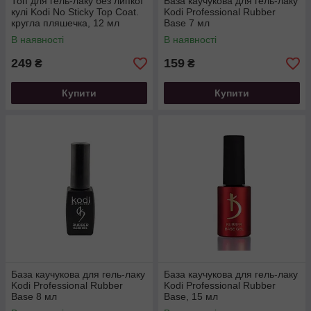
Топ для гель-лаку без липкої
База каучукова для гель-лаку
кулі Kodi No Sticky Top Coat.
Kodi Professional Rubber
кругла пляшечка, 12 мл
Base 7 мл
В наявності
В наявності
249
159
₴
₴
Купити
Купити
База каучукова для гель-лаку
База каучукова для гель-лаку
Kodi Professional Rubber
Kodi Professional Rubber
Base 8 мл
Base, 15 мл