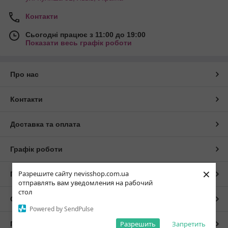
Контакти
Сьогодні працює з 11:00 до 19:00
Показати весь графік роботи
Про нас
Контакти
Доставка та оплата
Графік роботи
×
Разрешите сайту nevisshop.com.ua
Повна версія сайту
отправлять вам уведомления на рабочий
стол
Сайт створено на маркетплейсі
Prom.ua
Powered by SendPulse
Разрешить
Запретить
Політика конфіденційності