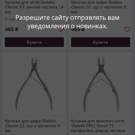
Кусачки для нігтів Staleks
Кусачки для шкіри Staleks
Classic 63, речова частина 14
Classic 10, що є частиною 8
мм
мм
Разрешите сайту отправлять вам
В наявності
В наявності
уведомления о новинках.
465
465
₴
₴
Купити
Купити
Кусачки для шкіри Staleks
Кусачки для врослого нігтя
Classic 12, що є частиною 8
Staleks PRO Smart 71
мм
професійні, ріжуча частина