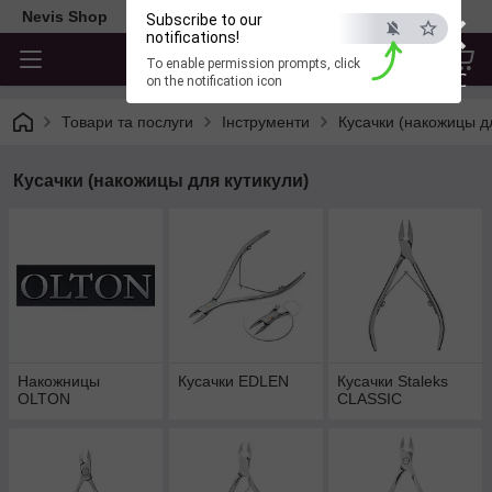
×
Nevis Shop
Subscribe to our
notifications!
To enable permission prompts, click
ESC
on the notification icon
Товари та послуги
Інструменти
Кусачки (накожицы д
Кусачки (накожицы для кутикули)
Накожницы
Кусачки EDLEN
Кусачки Staleks
OLTON
CLASSIC