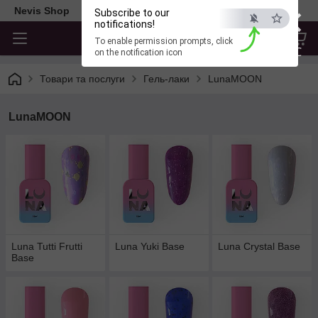
×
Nevis Shop
Subscribe to our
notifications!
To enable permission prompts, click
ESC
on the notification icon
Товари та послуги
Гель-лаки
LunaMOON
LunaMOON
Luna Tutti Frutti
Luna Yuki Base
Luna Crystal Base
Base