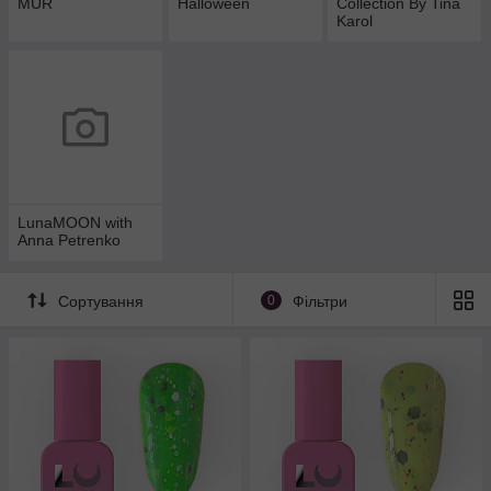
MUR
Halloween
Collection By Tina
Karol
LunaMOON with
Anna Petrenko
Сортування
0
Фільтри