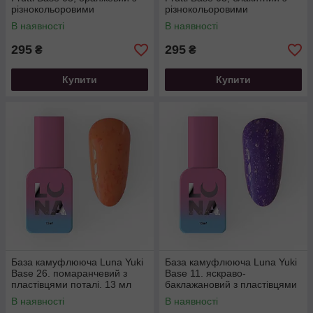
різнокольоровими
різнокольоровими
вкрапленнями, 13 мл
вкрапленнями, 13 мл
В наявності
В наявності
295
295
₴
₴
Купити
Купити
База камуфлююча Luna Yuki
База камуфлююча Luna Yuki
Base 26. помаранчевий з
Base 11. яскраво-
пластівцями поталі. 13 мл
баклажановий з пластівцями
поталі. 13 мл
В наявності
В наявності