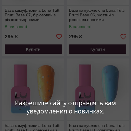
База камуфлююча Luna Tutti
База камуфлююча Luna Tutti
Frutti Base 07, бірюзовий з
Frutti Base 06, жовтий з
різнокольоровими
різнокольоровими
вкрапленнями, 13 мл
вкрапленнями,13 мл
В наявності
В наявності
295
295
₴
₴
Купити
Купити
Разрешите сайту отправлять вам
уведомления о новинках.
База камуфлююча Luna Tutti
База камуфлююча Luna Tutti
Frutti Base 05, оранжевий з
Frutti Base 03, блакитний з