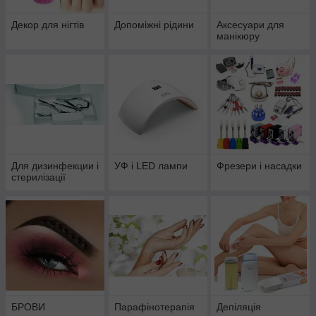
Декор для нігтів
Допоміжні рідини
Аксесуари для
манікюру
Для дизинфекции і
УФ і LED лампи
Фрезери і насадки
стерилізації
БРОВИ
Парафінотерапія
Депіляція