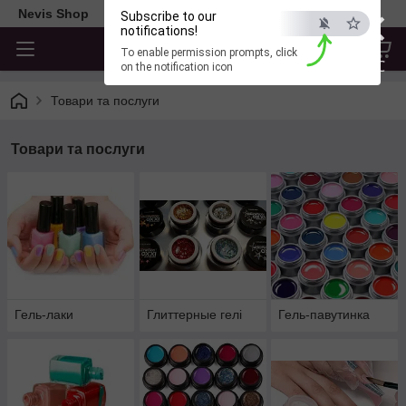
×
Nevis Shop
Subscribe to our
notifications!
To enable permission prompts, click
ESC
on the notification icon
Товари та послуги
Товари та послуги
Гель-лаки
Глиттерные гелі
Гель-павутинка