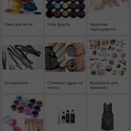
Лаки для нігтів
Гель фарба
Акрилове
нарощування
Інструменти
Стемпинг (друк на
Матеріали для
нігтях)
манікюру