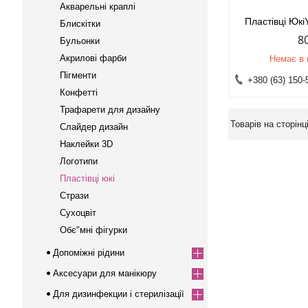
Акварельні краплі
Пластівці Юкі
Блискітки
8
Бульонки
Акрилові фарби
Немає в 
Пігменти
+380 (63) 150-
Конфетті
Трафарети для дизайну
Слайдер дизайн
Наклейки 3D
Логотипи
Пластівці юкі
Стрази
Сухоцвіт
Обє"мні фігурки
Допоміжні рідини
Аксесуари для манікюру
Для дизинфекции і стерилізації