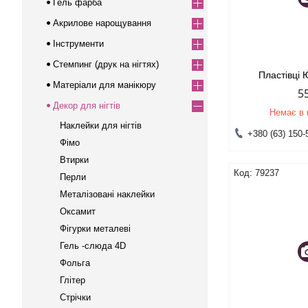
Гель фарба
Акрилове нарощування
Інструменти
Стемпинг (друк на нігтях)
Пластівці 
Матеріали для манікюру
5
Декор для нігтів
Немає в 
Наклейки для нігтів
+380 (63) 150-
Фімо
Втирки
79237
Перли
Металізовані наклейки
Оксамит
Фігурки металеві
Гель -слюда 4D
Фольга
Глітер
Стрічки