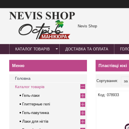
Nevis Shop
КАТАЛОГ ТОВАРІВ
ДОСТАВКА ТА ОПЛАТА
ГОЛ
Пластівці юкі
Головна
Каталог товарів
078933
Гель-лаки
Глиттерные гелі
Гель-павутинка
Лаки для нігтів