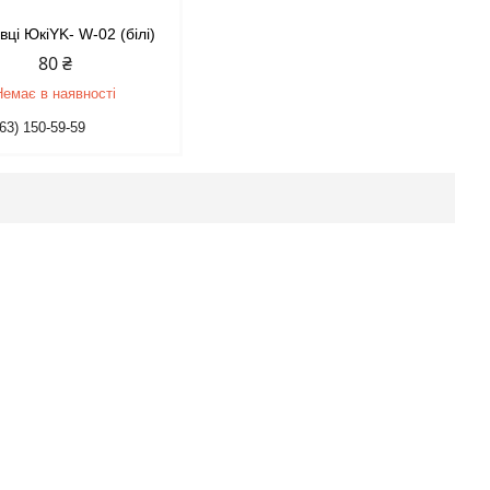
вці ЮкіYK- W-02 (білі)
80 ₴
Немає в наявності
63) 150-59-59