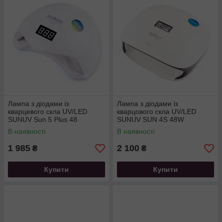
Лампа з діодами із
Лампа з діодами із
кварцевого скла UV/LED
кварцового скла UV/LED
SUNUV Sun 5 Plus 48
SUNUV SUN 4S 48W
Вт.таймер 10. 30. 60 і 99 сек.
white/black таймер 10. 30. 60
В наявності
В наявності
і 99 сек
1 985
2 100
₴
₴
Купити
Купити