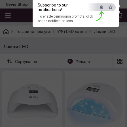
×
Nevis Shop
Subscribe to our
notifications!
To enable permission prompts, click
ESC
on the notification icon
Товари та послуги
УФ і LED лампи
Лампи LED
Лампи LED
Сортування
0
Фільтри