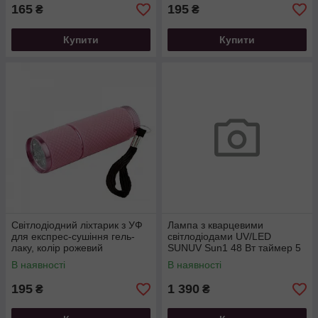
165
195
₴
₴
Купити
Купити
Світлодіодний ліхтарик з УФ
Лампа з кварцевими
для експрес-сушіння гель-
світлодіодами UV/LED
лаку, колір рожевий
SUNUV Sun1 48 Вт таймер 5
30 і 60 сек колір білий
В наявності
В наявності
195
1 390
₴
₴