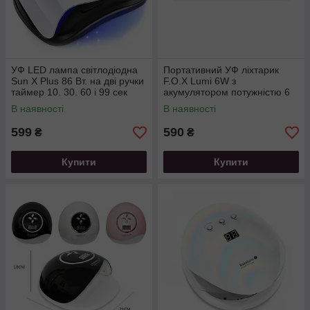
УФ LED лампа світлодіодна
Портативний УФ ліхтарик
Sun X Plus 86 Вт. на дві ручки
F.O.X Lumi 6W з
таймер 10. 30. 60 і 99 сек
акумулятором потужністю 6
Вт 2 таймери на 20 і 60 сек
В наявності
В наявності
599
590
₴
₴
Купити
Купити