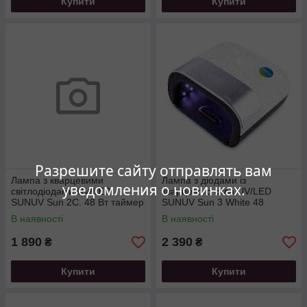
Купити
Купити
Разрешите сайту отправлять вам
Лампа з кварцевими
Лампа з діодами із
уведомления о новинках.
світлодіодами UV/LED
кварцевого скла UV/LED
SUNUV Sun 2C. 48 Вт таймер
SUNUV Sun 3 White 48
10 30 60 і 99 сек колір білий
Вт.таймер 10. 30. 60 і 99 сек.
В наявності
В наявності
1 890
2 390
₴
₴
Купити
Купити