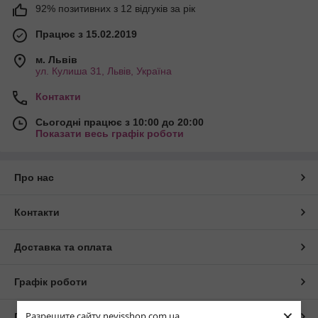
92% позитивних з 12 відгуків за рік
Працює з 15.02.2019
м. Львів
ул. Кулиша 31, Львів, Україна
Контакти
Сьогодні працює з 10:00 до 20:00
Показати весь графік роботи
Про нас
Контакти
Доставка та оплата
Графік роботи
×
Разрешите сайту nevisshop.com.ua
Повна версія сайту