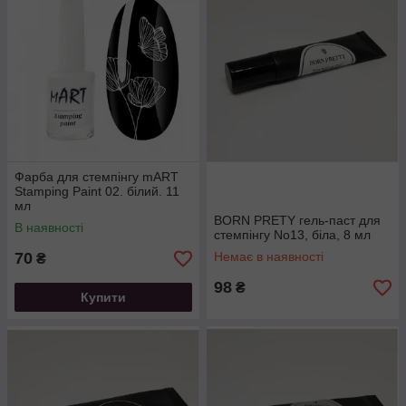
Фарба для стемпінгу mART
Stamping Paint 02. білий. 11
мл
BORN PRETY гель-паст для
В наявності
стемпінгу No13, біла, 8 мл
70
Немає в наявності
₴
98
₴
Купити