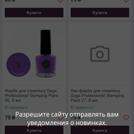
Купити
Купити
Фарба для стемпінгу Saga
Лак-фарба для стемпінгу
Professional Stamping Paint
Saga Professional Stamping
05, 8 мл
Paint 27, 8 мл
В наявності
В наявності
Разрешите сайту отправлять вам
75
75
₴
₴
уведомления о новинках.
Купити
Купити