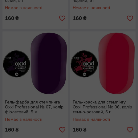
білий, 5 г
чорний, 5 г
Немає в наявності
Немає в наявності
160
160
₴
₴
Гель-фарба для стемпинга
Гель-краска для стемпінгу
Oxxi Professional № 07, колір
Oxxi Professional No 06, колір
фіолетовий, 5 м
темно-розовий, 5 г
Немає в наявності
Немає в наявності
160
160
₴
₴