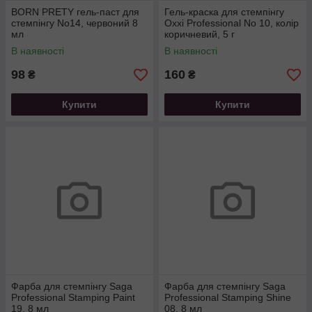
BORN PRETY гель-паст для
Гель-краска для стемпінгу
стемпінгу No14, червоний 8
Oxxi Professional No 10, колір
мл
коричневий, 5 г
В наявності
В наявності
98
160
₴
₴
Купити
Купити
Фарба для стемпінгу Saga
Фарба для стемпінгу Saga
Professional Stamping Paint
Professional Stamping Shine
19, 8 мл
08, 8 мл