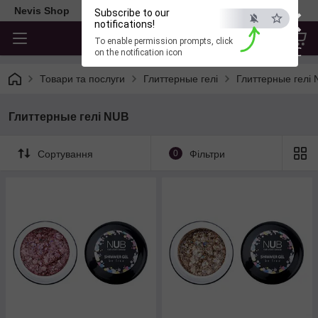
×
Nevis Shop
Subscribe to our
notifications!
To enable permission prompts, click
ESC
on the notification icon
Товари та послуги
Глиттерные гелі
Глиттерные гелі
Глиттерные гелі NUB
Сортування
0
Фільтри