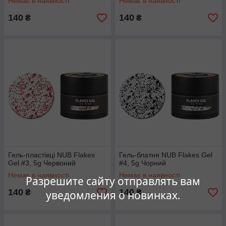
Немає в наявності
Немає в наявності
140
140
₴
₴
Гель-пластівці NUB Flakes
Гель-блатня NUB Flakes Gel
Gel #3, 5g Червоний
#4, 5g Чорний
Немає в наявності
Немає в наявності
Разрешите сайту отправлять вам
140
140
₴
₴
уведомления о новинках.