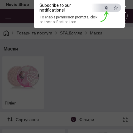
×
Nevis Shop
Subscribe to our
notifications!
To enable permission prompts, click
ESC
on the notification icon
Товари та послуги
SPA Догляд
Маски
Маски
Пілінг
Сортування
0
Фільтри