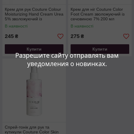
Крем для рук Couture Colour
Крем для ніг Couture Color
Moisturizing Hand Cream Urea
Foot Cream зволожуючий із
5% зволожуючий із
сечовиною 7% 200 мл
сечовиною 200 мл
В наявності
В наявності
245
275
₴
₴
Купити
Купити
Разрешите сайту отправлять вам
уведомления о новинках.
Спрей-тонік для рук та
кутикули Couture Color Skin