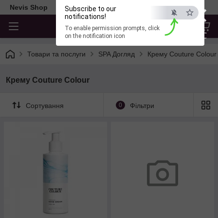
×
Nevis Shop
Subscribe to our
notifications!
To enable permission prompts, click
ESC
on the notification icon
Товари та послуги
SPA Догляд
Крему Couture Colour
Крему Couture Colour
Сортування
0
Фільтри