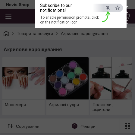
×
Nevis Shop
Subscribe to our
notifications!
To enable permission prompts, click
ESC
on the notification icon
Товари та послуги
Акрилове нарощування
Акрилове нарощування
Мономери
Акрилові пудри
Полигели,
акригели
Сортування
0
Фільтри