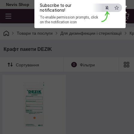
×
Nevis Shop
Subscribe to our
notifications!
To enable permission prompts, click
ESC
on the notification icon
Товари та послуги
Для дизинфекции і стерилізації
Кр
Крафт пакети DEZIK
Сортування
0
Фільтри