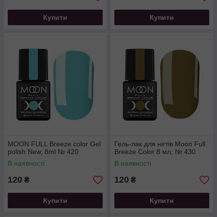
Купити
Купити
MOON FULL Breeze color Gel
Гель-лак для нігтів Moon Full
polish New, 8ml № 420
Breeze Color 8 мл, № 430
В наявності
В наявності
120
120
₴
₴
Купити
Купити