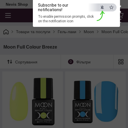
×
Nevis Shop
Subscribe to our
notifications!
To enable permission prompts, click
ESC
on the notification icon
Товари та послуги
Гель-лаки
Moon
Moon Full Col
Moon Full Colour Breeze
Сортування
0
Фільтри