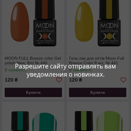
MOON FULL Breeze color Gel
Гель-лак для нігтів Moon Full
polish New, 8ml № 440
Breeze Color 8 мл, № 441
Разрешите сайту отправлять вам
В наявності
В наявності
уведомления о новинках.
120
120
₴
₴
Купити
Купити