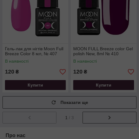
Гель-лак для нігтів Moon Full
MOON FULL Breeze color Gel
Breeze Color 8 мл, № 407
polish New, 8ml № 410
В наявності
В наявності
120
120
₴
₴
Купити
Купити
Показати ще
1
/ 3
Про нас