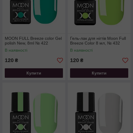
MOON FULL Breeze color Gel
Гель-лак для нігтів Moon Full
polish New, 8ml № 422
Breeze Color 8 мл, № 432
В наявності
В наявності
120
120
₴
₴
Купити
Купити