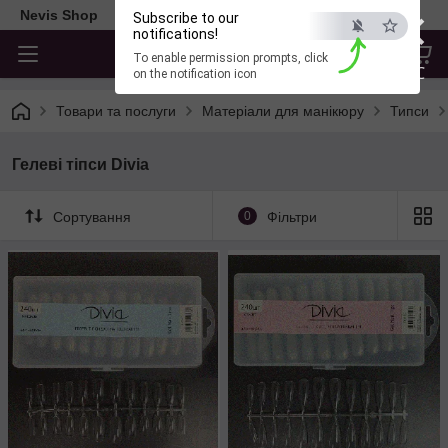
×
Nevis Shop
Subscribe to our
notifications!
To enable permission prompts, click
ESC
on the notification icon
Товари та послуги
Матеріали для манікюру
Типси
Гелеві тіпси Divia
Сортування
0
Фільтри