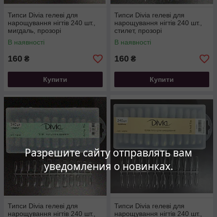
Типси Divia гелеві для
Типси Divia гелеві для
нарощування нігтів 240 шт.,
нарощування нігтів 240 шт.,
мигдаль, прозорі
стилет, прозорі
В наявності
В наявності
160
160
₴
₴
Купити
Купити
Разрешите сайту отправлять вам
уведомления о новинках.
Типси Divia гелеві для
Типси Divia гелеві для
нарощування нігтів 240 шт.,
нарощування нігтів 240 шт.,