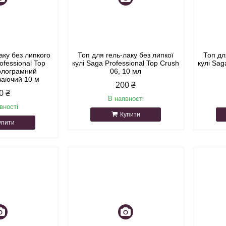
аку без липкого
Топ для гель-лаку без липкої
Топ дл
ofessional Top
кулі Saga Professional Top Crush
кулі Sag
голограмний
06, 10 мл
иваючий 10 м
200 ₴
0 ₴
В наявності
вності
Купити
упити