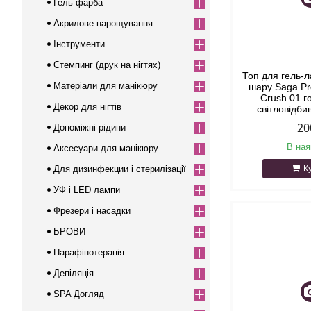
Гель фарба
Акрилове нарощування
Інструменти
Стемпинг (друк на нігтях)
Топ для гель-л
Матеріали для манікюру
шару Saga Pr
Crush 01 
Декор для нігтів
світловідб
20
Допоміжні рідини
В ная
Аксесуари для манікюру
Для дизинфекции і стерилізації
К
УФ і LED лампи
Фрезери і насадки
БРОВИ
Парафінотерапія
Депіляція
SPA Догляд