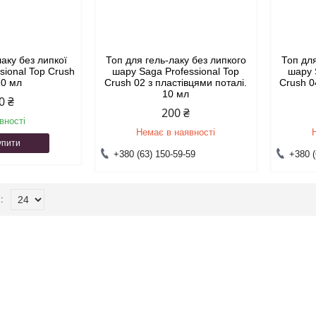
лаку без липкої
Топ для гель-лаку без липкого
Топ для
ssional Top Crush
шару Saga Professional Top
шару 
10 мл
Crush 02 з пластівцями поталі.
Crush 0
10 мл
0 ₴
200 ₴
вності
Немає в наявності
упити
+380 (63) 150-59-59
+380 (