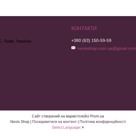
+380 (63) 150-59-59
, Львів, Україна
nevisshop.com.ua@gmail.co
Сайт створений на маркетплейсі
Prom.ua
Nevis Shop |
Поскаржитися на контент
|
Політика конфіденційності
Select Language
▼