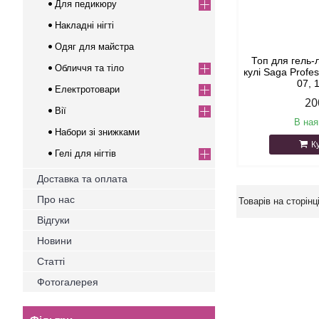
Для педикюру
Накладні нігті
Одяг для майстра
Топ для гель-
Обличчя та тіло
кулі Saga Profe
07, 
Електротовари
20
Вії
В ная
Набори зі знижками
К
Гелі для нігтів
Доставка та оплата
Про нас
Відгуки
Новини
Статті
Фотогалерея