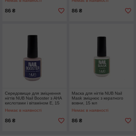
Немає в наявності
Немає в наявності
86
86
₴
₴
Середовище для зміцнення
Маска для нігтів NUB Nail
нігтів NUB Nail Booster з AHA
Mask зміцнює з кератного
кислотами і вітаміном Е, 15
вовни, 15 мл
мл
Немає в наявності
Немає в наявності
86
86
₴
₴