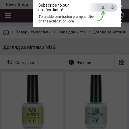
×
Nevis Shop
Subscribe to our
notifications!
To enable permission prompts, click
ESC
on the notification icon
Товари та послуги
Лаки для нігтів
Догляд за нігтями
Догляд за нігтями NUB
Сортування
0
Фільтри