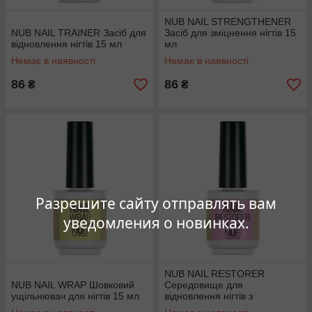
NUB NAIL STRENGTHENER
NUB NAIL TRAINER Засіб для
Засіб для зміцнення нігтів 15
відновлення нігтів 15 мл
мл
Немає в наявності
Немає в наявності
86
86
₴
₴
Разрешите сайту отправлять вам
уведомления о новинках.
NUB NAIL RESTORER
NUB NAIL WRAP Шовковий
Середовище для
ущільнювач для нігтів 15 мл
відновлення нігтів з
кератином 15 мл