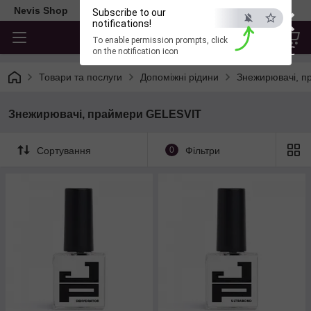
×
Nevis Shop
Subscribe to our
notifications!
To enable permission prompts, click
ESC
on the notification icon
Товари та послуги
Допоміжні рідини
Знежирювачі, п
Знежирювачі, праймери GELESVIT
Сортування
0
Фільтри