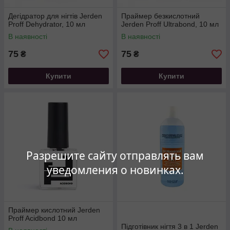
Дегідратор для нігтів Jerden
Праймер безкислотний
Proff Dehydrator, 10 мл
Jerden Proff Ultrabond, 10 мл
В наявності
В наявності
75
75
₴
₴
Купити
Купити
Разрешите сайту отправлять вам
уведомления о новинках.
Праймер кислотний Jerden
Proff Acidbond 10 мл
Підготівник нігтя 3 в 1 Jerden