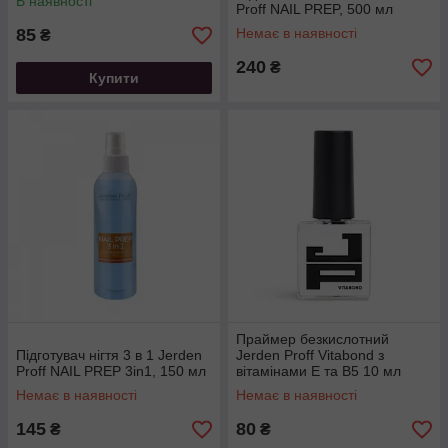
В наявності
Proff NAIL PREP, 500 мл
85
Немає в наявності
₴
240
₴
Купити
Праймер безкислотний
Підготувач нігтя 3 в 1 Jerden
Jerden Proff Vitabond з
Proff NAIL PREP 3in1, 150 мл
вітамінами Е та В5 10 мл
Немає в наявності
Немає в наявності
145
80
₴
₴