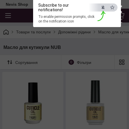
×
Nevis Shop
Subscribe to our
notifications!
To enable permission prompts, click
ESC
on the notification icon
Товари та послуги
Допоміжні рідини
Масло для кути
Масло для кутикули NUB
Сортування
0
Фільтри