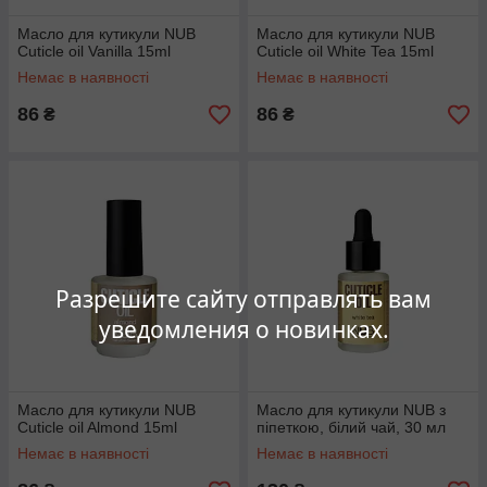
Масло для кутикули NUB
Масло для кутикули NUB
Cuticle oil Vanilla 15ml
Cuticle oil White Tea 15ml
Немає в наявності
Немає в наявності
86
86
₴
₴
Разрешите сайту отправлять вам
уведомления о новинках.
Масло для кутикули NUB
Масло для кутикули NUB з
Cuticle oil Almond 15ml
піпеткою, білий чай, 30 мл
Немає в наявності
Немає в наявності