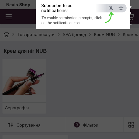
×
Nevis Shop
Subscribe to our
notifications!
To enable permission prompts, click
ESC
on the notification icon
Товари та послуги
SPA Догляд
Крем NUB
Крем дл
Крем для ніг NUB
Аерографія
Сортування
0
Фільтри