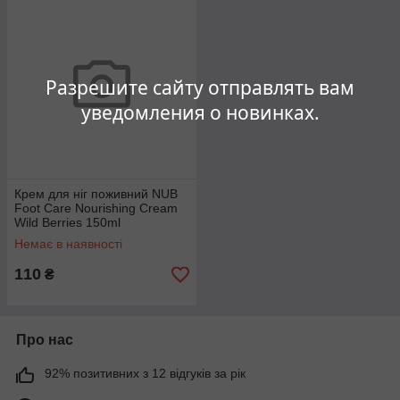
Разрешите сайту отправлять вам
уведомления о новинках.
Крем для ніг поживний NUB
Foot Care Nourishing Cream
Wild Berries 150ml
Немає в наявності
110
₴
Про нас
92% позитивних з 12 відгуків за рік