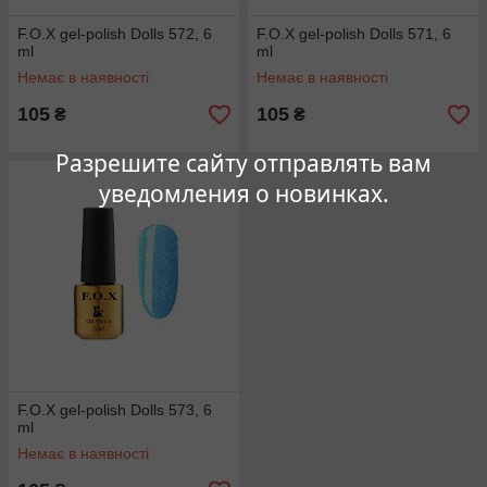
F.O.X gel-polish Dolls 572, 6
F.O.X gel-polish Dolls 571, 6
ml
ml
Немає в наявності
Немає в наявності
105
105
₴
₴
Разрешите сайту отправлять вам
уведомления о новинках.
F.O.X gel-polish Dolls 573, 6
ml
Немає в наявності