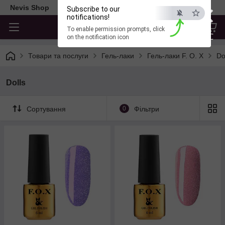
×
Nevis Shop
Subscribe to our
notifications!
To enable permission prompts, click
ESC
on the notification icon
Товари та послуги
Гель-лаки
Гель-лаки F. O. X
Do
Dolls
Сортування
0
Фільтри