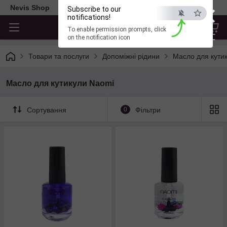
×
Nevis Shop
Subscribe to our
notifications!
To enable permission prompts, click
ESC
on the notification icon
Товари та послуги
Допоміжні рідини
Масло для кути
Масло для кутикули Naomi
Сортування
0
Фільтри