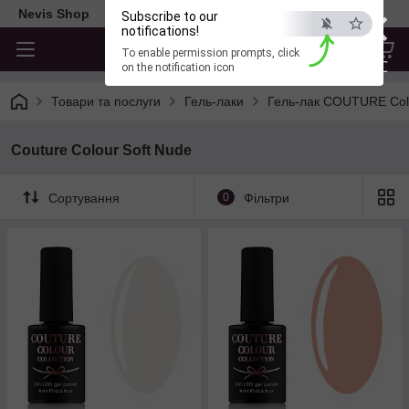
×
Nevis Shop
Subscribe to our
notifications!
To enable permission prompts, click
ESC
on the notification icon
Товари та послуги
Гель-лаки
Гель-лак COUTURE Col
Couture Colour Soft Nude
Сортування
0
Фільтри