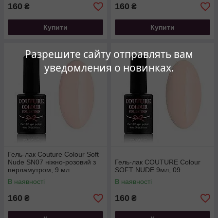
160
160
₴
₴
Купити
Купити
Разрешите сайту отправлять вам
уведомления о новинках.
Гель-лак Couture Colour Soft
Nude SN07 ніжно-розовий з
Гель-лак COUTURE Colour
перламутром, 9 мл
SOFT NUDE 9мл, 09
В наявності
В наявності
160
160
₴
₴