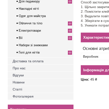
Для педикюру
Спосіб застосува
1. Щільно закрити
Накладні нігті
2. Помістити кле
Одяг для майстра
3. Видалити повіт
4. Зберігати в су
Обличчя та тіло
5. Уникати потра
Електротовари
Характеристи
Вії
Набори зі знижками
Основні атри
Гелі для нігтів
Виробник
Доставка та оплата
Про нас
Інформація д
Відгуки
Ціна:
45 ₴
Новини
Статті
Фотогалерея