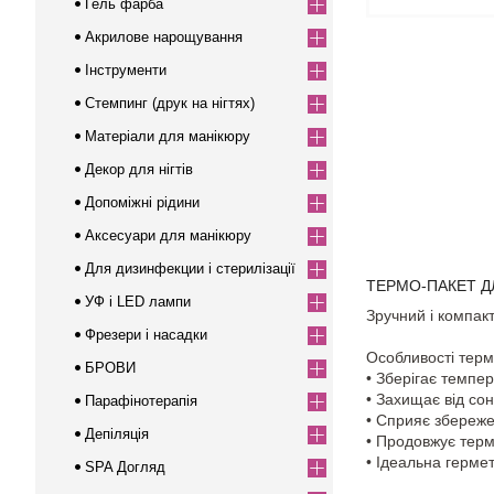
Гель фарба
Акрилове нарощування
Інструменти
Стемпинг (друк на нігтях)
Матеріали для манікюру
Декор для нігтів
Допоміжні рідини
Аксесуари для манікюру
Для дизинфекции і стерилізації
ТЕРМО-ПАКЕТ Д
УФ і LED лампи
Зручний і компак
Фрезери і насадки
Особливості терм
БРОВИ
• Зберігає темпе
• Захищає від со
Парафінотерапія
• Сприяє збереж
Депіляція
• Продовжує терм
• Ідеальна гермет
SPA Догляд