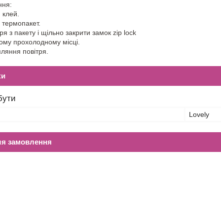
ння:
 клей.
й термопакет.
ря з пакету і щільно закрити замок zip lock
хому прохолодному місці.
пляння повітря.
ки
бути
Lovely
ля замовлення