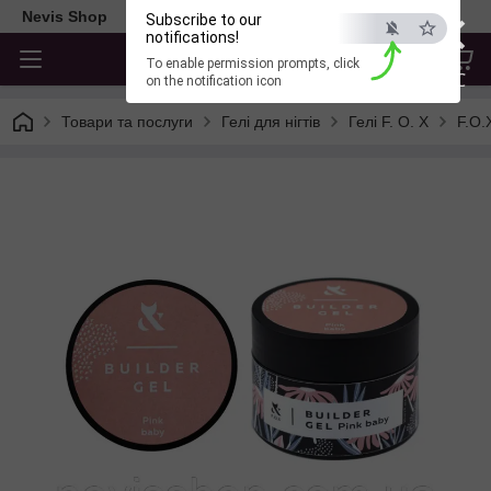
×
Nevis Shop
Subscribe to our
notifications!
To enable permission prompts, click
ESC
on the notification icon
Товари та послуги
Гелі для нігтів
Гелі F. O. X
F.O.