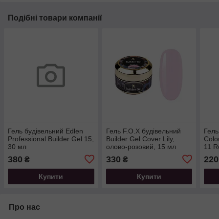
Подібні товари компанії
Гель будівельний Edlen
Гель F.O.X будівельний
Гель
Professional Builder Gel 15,
Builder Gel Cover Lily,
Colo
30 мл
олово-розовий, 15 мл
11 R
рум'
380
330
220
₴
₴
Купити
Купити
Про нас