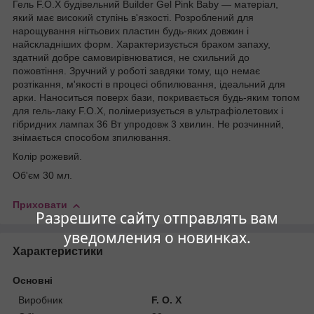
Гель F.O.X будівельний Builder Gel Pink Baby — матеріал,
який має високий ступінь в'язкості. Розроблений для
нарощування нігтьових пластин будь-яких довжин і
найскладніших форм. Характеризується браком запаху,
здатний добре самовирівнюватися, не схильний до
пожовтіння. Зручний у роботі завдяки тому, що немає
розтікання, м'якості в процесі обпилювання, ідеальний для
арки. Наноситься поверх бази, покривається будь-яким топом
для гель-лаку F.O.X, полімеризується в ультрафіолетових і
гібридних лампах 36 Вт упродовж 3 хвилин. Не розчинний,
знімається способом зпилювання.
Колір рожевий.
Об'єм 30 мл.
Приховати
Разрешите сайту отправлять вам
уведомления о новинках.
Характеристики
Основні
Виробник
F. O. X