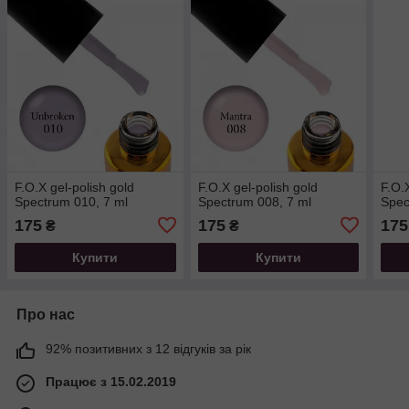
F.O.X gel-polish gold
F.O.X gel-polish gold
F.O.
Spectrum 010, 7 ml
Spectrum 008, 7 ml
Spec
175
175
175
₴
₴
Купити
Купити
Про нас
92% позитивних з 12 відгуків за рік
Працює з 15.02.2019