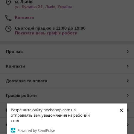
м. Львів
ул. Кулиша 31, Львів, Україна
Контакти
Сьогодні працює з 11:00 до 19:00
Показати весь графік роботи
Про нас
Контакти
Доставка та оплата
Графік роботи
×
Разрешите сайту nevisshop.com.ua
Повна версія сайту
отправлять вам уведомления на рабочий
стол
Сайт створено на маркетплейсі
Prom.ua
Powered by SendPulse