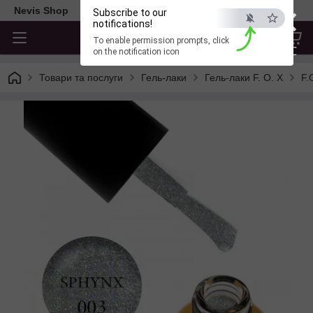
×
Nevis Shop
Subscribe to our
notifications!
To enable permission prompts, click
ESC
on the notification icon
Товари та послуги
Гель-лаки
Гель-лаки F. O. X
F.