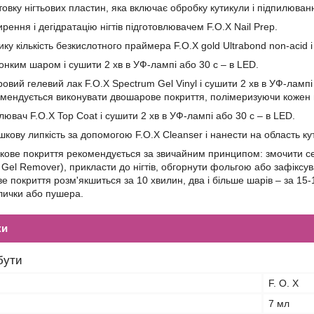
товку нігтьових пластин, яка включає обробку кутикули і підпилюван
рення і дегідратацію нігтів підготовлювачем F.O.X Nail Prep.
ку кількість безкислотного праймера F.O.X gold Ultrabond non-acid і
тонким шаром і сушити 2 хв в УФ-лампі або 30 с – в LED.
овий гелевий лак F.O.X Spectrum Gel Vinyl і сушити 2 хв в УФ-лампі
омендується виконувати двошарове покриття, полімеризуючи коже
лювач F.O.X Top Coat і сушити 2 хв в УФ-лампі або 30 с – в LED.
кову липкість за допомогою F.O.X Cleanser і нанести на область ку
кове покриття рекомендується за звичайним принципом: змочити се
 Gel Remover), прикласти до нігтів, обгорнути фольгою або зафіксув
 покриття розм'якшиться за 10 хвилин, два і більше шарів – за 15-1
лички або пушера.
ки
бути
F. O. X
7 мл