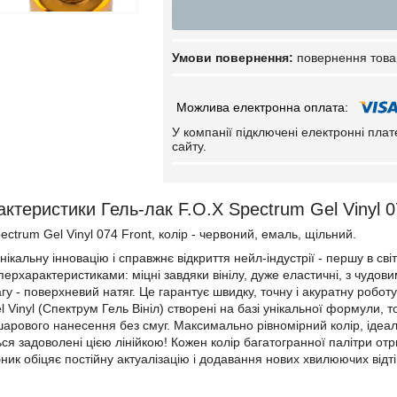
повернення това
У компанії підключені електронні пла
сайту.
ктеристики Гель-лак F.O.X Spectrum Gel Vinyl 0
ectrum Gel Vinyl 074 Front, колір - червоний, емаль, щільний.
нікальну інновацію і справжнє відкриття нейл-індустрії - першу в сві
уперхарактеристиками: міцні завдяки вінілу, дуже еластичні, з чу
у - поверхневий натяг. Це гарантує швидку, точну і акуратну роботу 
 Vinyl (Спектрум Гель Вініл) створені на базі унікальної формули, 
арового нанесення без смуг. Максимально рівномірний колір, ідеальн
ся задоволені цією лінійкою! Кожен колір багатогранної палітри отр
ик обіцяє постійну актуалізацію і додавання нових хвилюючих відтін