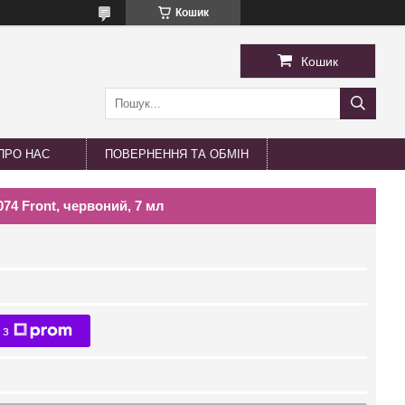
Кошик
Кошик
ПРО НАС
ПОВЕРНЕННЯ ТА ОБМІН
074 Front, червоний, 7 мл
 з