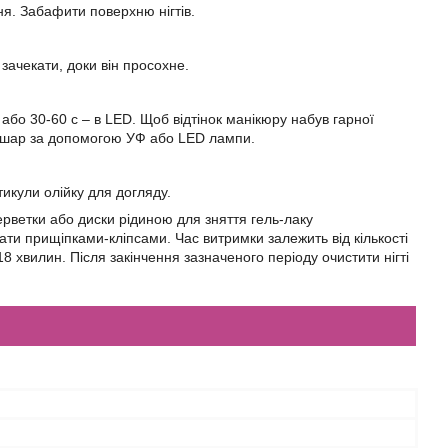
ня. Забафити поверхню нігтів.
 зачекати, доки він просохне.
 або 30-60 с – в LED. Щоб відтінок манікюру набув гарної
н шар за допомогою УФ або LED лампи.
тикули олійку для догляду.
рветки або диски рідиною для зняття гель-лаку
ати прищіпками-кліпсами. Час витримки залежить від кількості
8 хвилин. Після закінчення зазначеного періоду очистити нігті