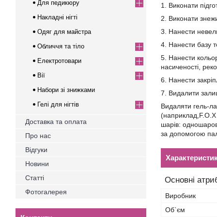
Для педикюру
1. Виконати підго
Накладні нігті
2. Виконати знежи
3. Нанести невели
Одяг для майстра
4. Нанести базу 
Обличчя та тіло
5. Нанести кольор
Електротовари
насиченості, рек
Вії
6. Нанести закріп
Набори зі знижками
7. Видалити залиш
Гелі для нігтів
Видаляти гель-ла
(наприклад,F.O.X
Доставка та оплата
шарів: одношарове
за допомогою па
Про нас
Відгуки
Характеристи
Новини
Статті
Основні атри
Фотогалерея
Виробник
Об`єм