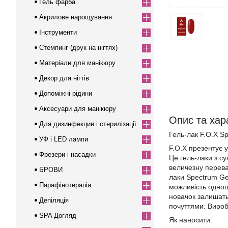
Гель фарба
Акрилове нарощування
Інструменти
Стемпинг (друк на нігтях)
Матеріали для манікюру
Декор для нігтів
Допоміжні рідини
Аксесуари для манікюру
Опис та хара
Для дизинфекции і стерилізації
Гель-лак F.O.X Sp
УФ і LED лампи
F.O.X презентує у
Фрезери і насадки
Це гель-лаки з с
величезну переваг
БРОВИ
лаки Spectrum Gel
Парафінотерапія
можливість однош
новачок залишать
Депіляція
почуттями. Виробн
SPA Догляд
Як наносити: