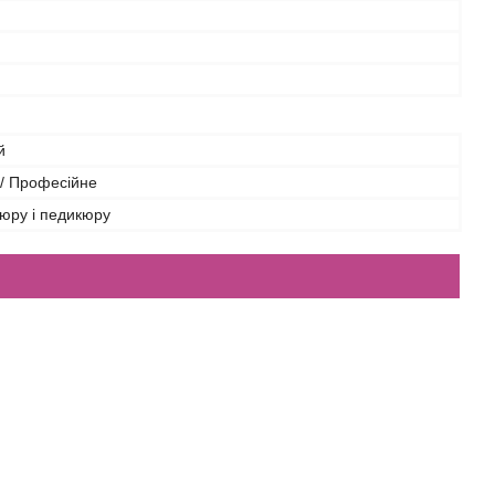
й
/ Професійне
юру і педикюру