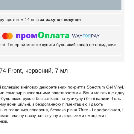
ру протягом 14 днів
за рахунок покупця
тежі. Тепер ви можете купити будь-який товар не покидаючи
74 Front, червоний, 7 мл
ті колекцію вінілових декоративних покриттів Spectrum Gel Vinyl.
довими самовирівнювальними властивостями. Вони мають ще одну
будь-якою рукою без затікань на кутикулу і бічні валики. Гель-
тому вони щільні, з бездоганною пігментацією і дають
о гладенька поверхня, безпека рівня 7free - і професіонал, і
имав власну назву, співзвучну з людськими емоціями і
ків.