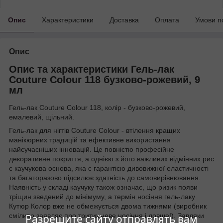
Опис
Характеристики
Доставка
Оплата
Умови п
Опис
Опис та характеристики Гель-лак
Couture Colour 118 бузково-рожевий, 9
мл
Гель-лак Couture Colour 118, колір - бузково-рожевий,
емалевий, щільний.
Гель-лак для нігтів Couture Colour - втілення кращих
манікюрних традицій та ефективне використання
найсучасніших інновацій. Це повністю професійне
декоративне покриття, а однією з його важливих відмінних рис
є каучукова основа, яка є гарантією дивовижної еластичності
та багаторазово підсилює здатність до самовирівнювання.
Наявність у складі каучуку також означає, що ризик появи
тріщин зведений до мінімуму, а термін носіння гель-лаку
Кутюр Колор вже не обмежується двома тижнями (виробник
сміливо заявляє про тритижневе носіння і довше!). Завдяки
Разрешите сайту отправлять вам