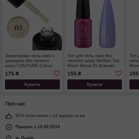
Закріплювач гель-лаку з
Топ для гель-лаку без
Топ 
шимером без липкого
липкого шару Steffani Top
липк
шару COUTURE Colour
Moon Stone 01 бузково-
Moon
Glare Top Coat 03, 9мл
фіолетові перли. 9 мл
блак
175
155
155
₴
₴
Купити
Купити
Про нас
92% позитивних з 12 відгуків за рік
Працює з 15.02.2019
м. Львів