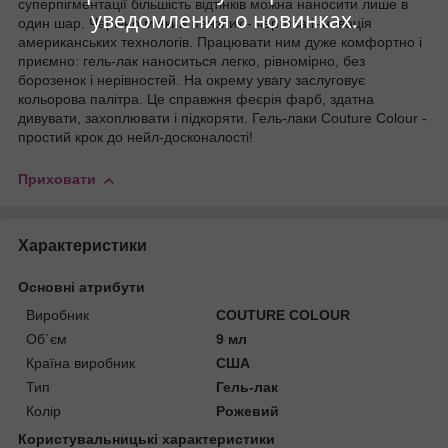
суперпігментації більшість відтінків можна наносити лише в
уведомления о новинках.
один шар. Чарівно м'який пензлик - чергова інновація
американських технологів. Працювати ним дуже комфортно і
приємно: гель-лак наноситься легко, рівномірно, без
борозенок і нерівностей. На окрему увагу заслуговує
кольорова палітра. Це справжня феєрія фарб, здатна
дивувати, захоплювати і підкоряти. Гель-лаки Couture Colour -
простий крок до нейл-досконалості!
Приховати
Характеристики
Основні атрибути
Виробник
COUTURE COLOUR
Об`єм
9 мл
Країна виробник
США
Тип
Гель-лак
Колір
Рожевий
Користувальницькі характеристики