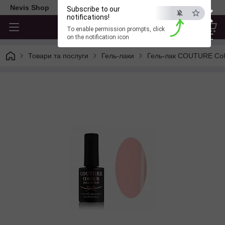
×
Nevis Shop
Subscribe to our
notifications!
To enable permission prompts, click
ESC
on the notification icon
Товари та послуги
Гель-лаки
Гель-лак COUTURE Col