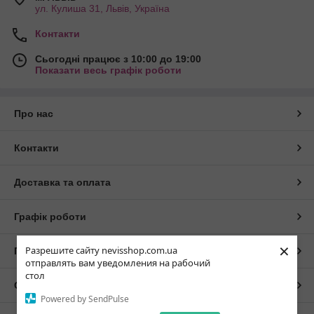
ул. Кулиша 31, Львів, Україна
Контакти
Сьогодні працює з 10:00 до 19:00
Показати весь графік роботи
Про нас
Контакти
Доставка та оплата
Графік роботи
×
Разрешите сайту nevisshop.com.ua
Повна версія сайту
отправлять вам уведомления на рабочий
стол
Сайт створено на маркетплейсі
Prom.ua
Powered by SendPulse