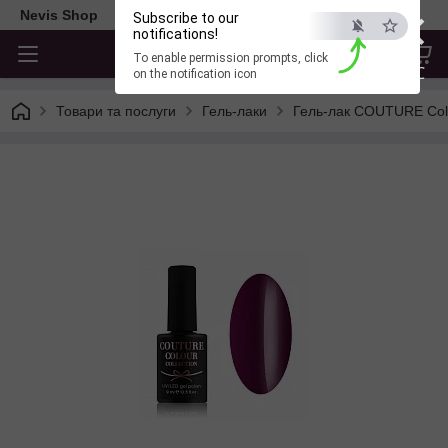
×
Nevis Shop
Subscribe to our
notifications!
To enable permission prompts, click
ESC
on the notification icon
Товари та послуги
Гель-лаки
Гель-лак COUTURE Col