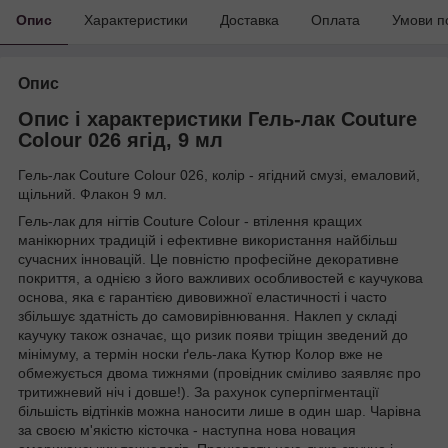
Опис
Характеристики
Доставка
Оплата
Умови п
Опис
Опис і характеристики Гель-лак Couture
Colour 026 ягід, 9 мл
Гель-лак Couture Colour 026, колір - ягідний смузі, емаловий,
щільний. Флакон 9 мл.
Гель-лак для нігтів Couture Colour - втілення кращих
манікюрних традицій і ефективне використання найбільш
сучасних інновацій. Це повністю професійне декоративне
покриття, а однією з його важливих особливостей є каучукова
основа, яка є гарантією дивовижної еластичності і часто
збільшує здатність до самовирівнювання. Наклеп у складі
каучуку також означає, що ризик появи тріщин зведений до
мінімуму, а термін носки ґель-лака Кутюр Колор вже не
обмежується двома тижнями (провідник сміливо заявляє про
тритижневий ніч і довше!). За рахунок суперпігментації
більшість відтінків можна наносити лише в один шар. Чарівна
за своєю м'якістю кісточка - наступна нова новация