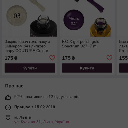
Закріплювач гель-лаку з
F.O.X gel-polish gold
База
шимером без липкого
Spectrum 027, 7 ml
лака
шару COUTURE Colour
Fren
Glare Top Coat 03, 9мл
175
175
155
₴
₴
Купити
Купити
Про нас
92% позитивних з 12 відгуків за рік
Працює з 15.02.2019
м. Львів
ул. Кулиша 31, Львів, Україна