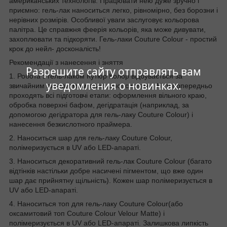
американських технологів. Працювати нею дуже зручно і
приємно: гель-лак наноситься легко, рівномірно, без борозни і
нерівних розмірів. Особливої уваги заслуговує кольорова
палітра. Це справжня феерія кольорів, яка може дивувати,
захоплювати та підкоряти. Гель-лаки Couture Colour - простий
крок до нейл- досконалість!
Рекомендації з нанесення і зняття
Разрешите сайту отправлять вам
1. Робота з гель-лаком Кутюр Колор відбувається за
уведомления о новинках.
звичайним алгоритмом трифазної системи. Нігті попередньо
проходять всі підготовчі етапи: оформлення вільного краю,
обробка поверхні бафом, дегідратація (наприклад, за
допомогою дегідратора для гель-лаку Couture Colour) і
нанесення безкислотного праймера.
2. Наноситься шар для гель-лаку Couture Colour,
полімеризується в UV або LED-апараті.
3. Наноситься декоративний гель-лак Couture Colour (багато
відтінків настільки добре насичені пігментом, що вже один
шар дає прийнятну щільність). Кожен шар полімеризується в
UV або LED-апараті.
4. Наноситься топ для гель-лаку Couture Colour(або
оксамитовий топ Couture Colour Velour Matte) і
полімеризується в UV або LED-апараті. Залишкова липкість