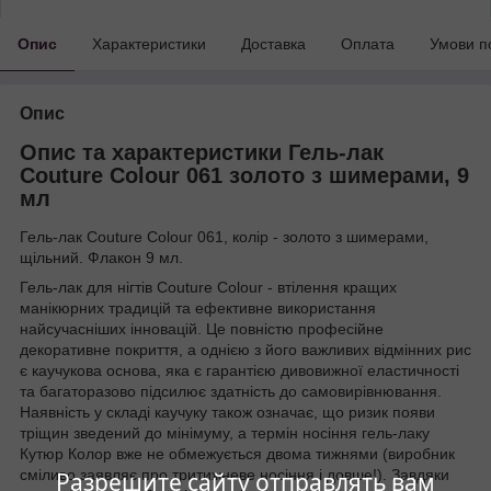
Опис
Характеристики
Доставка
Оплата
Умови п
Опис
Опис та характеристики Гель-лак
Couture Colour 061 золото з шимерами, 9
мл
Гель-лак Couture Colour 061, колір - золото з шимерами,
щільний. Флакон 9 мл.
Гель-лак для нігтів Couture Colour - втілення кращих
манікюрних традицій та ефективне використання
найсучасніших інновацій. Це повністю професійне
декоративне покриття, а однією з його важливих відмінних рис
є каучукова основа, яка є гарантією дивовижної еластичності
та багаторазово підсилює здатність до самовирівнювання.
Наявність у складі каучуку також означає, що ризик появи
тріщин зведений до мінімуму, а термін носіння гель-лаку
Кутюр Колор вже не обмежується двома тижнями (виробник
сміливо заявляє про тритижневе носіння і довше!). Завдяки
Разрешите сайту отправлять вам