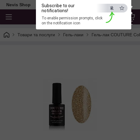
×
Nevis Shop
Subscribe to our
notifications!
To enable permission prompts, click
ESC
on the notification icon
Товари та послуги
Гель-лаки
Гель-лак COUTURE Col