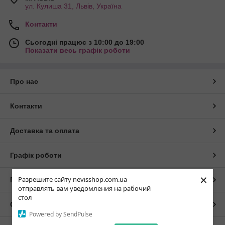
ул. Кулиша 31, Львів, Україна
Контакти
Сьогодні працює з 10:00 до 19:00
Показати весь графік роботи
Про нас
Контакти
Доставка та оплата
Графік роботи
×
Разрешите сайту nevisshop.com.ua
Повна версія сайту
отправлять вам уведомления на рабочий
стол
Сайт створено на маркетплейсі
Prom.ua
Powered by SendPulse