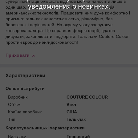
суперпігментації більшість відтінків можна наносити лише в
уведомления о новинках.
один шар. Чарівно м'який пензлик - чергова інновація
американських технологів. Працювати ним дуже комфортно і
приємно: гель-лак наноситься легко, рівномірно, без
борозенок і нерівностей. На окрему увагу заслуговує
кольорова палітра. Це справжня феєрія фарб, здатна
дивувати, захоплювати і підкоряти. Гель-лаки Couture Colour -
простий крок до нейл-досконалості!
Приховати
Характеристики
Основні атрибути
Виробник
COUTURE COLOUR
Об`єм
9 мл
Країна виробник
США
Тип
Гель-лак
Користувальницькі характеристики
Вид лаку
Глянцевий