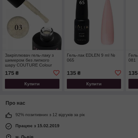
Закріплювач гель-лаку з
Гель-лак EDLEN 9 ml №
Гель
шимером без липкого
065
081
шару COUTURE Colour
Glare Top Coat 03, 9мл
175
135
135
₴
₴
Купити
Купити
Про нас
92% позитивних з 12 відгуків за рік
Працює з 15.02.2019
м. Львів