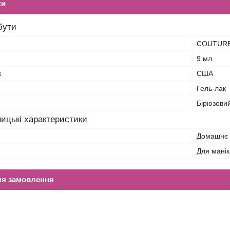
ки
бути
COUTUR
9 мл
к
США
Гель-лак
Бірюзови
ицькі характеристики
Домашнє 
Для манік
ля замовлення