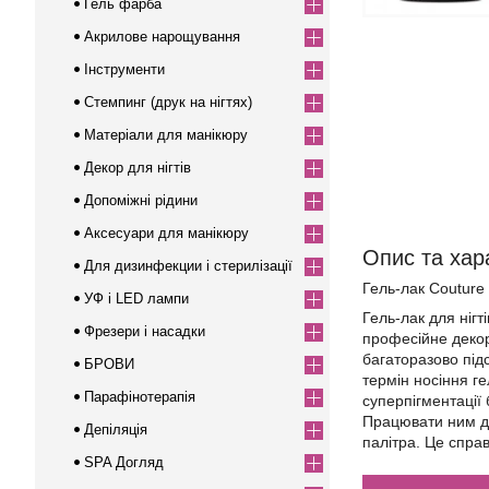
Гель фарба
Акрилове нарощування
Інструменти
Стемпинг (друк на нігтях)
Матеріали для манікюру
Декор для нігтів
Допоміжні рідини
Аксесуари для манікюру
Опис та хар
Для дизинфекции і стерилізації
Гель-лак Couture 
УФ і LED лампи
Гель-лак для ніг
Фрезери і насадки
професійне декор
багаторазово під
БРОВИ
термін носіння г
Парафінотерапія
суперпігментації 
Працювати ним ду
Депіляція
палітра. Це спра
SPA Догляд