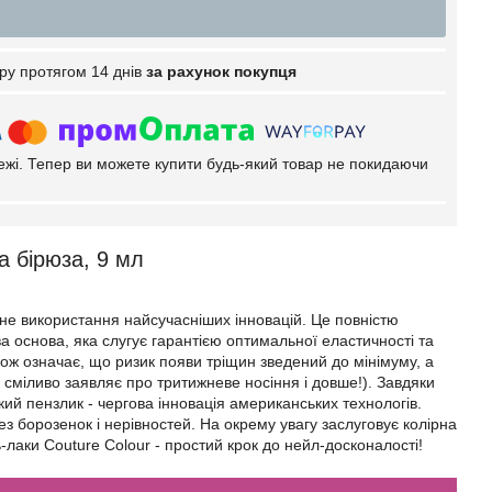
ру протягом 14 днів
за рахунок покупця
тежі. Тепер ви можете купити будь-який товар не покидаючи
а бірюза, 9 мл
вне використання найсучасніших інновацій. Це повністю
а основа, яка слугує гарантією оптимальної еластичності та
кож означає, що ризик появи тріщин зведений до мінімуму, а
сміливо заявляє про тритижневе носіння і довше!). Завдяки
кий пензлик - чергова інновація американських технологів.
з борозенок і нерівностей. На окрему увагу заслуговує колірна
-лаки Couture Colour - простий крок до нейл-досконалості!