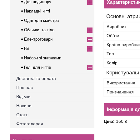
Для педикюру
Характеристи
Накладні нігті
Основні атри
Одяг для майстра
Виробник
Обличчя та тіло
Об`єм
Електротовари
Країна виробни
Вії
Тип
Набори зі знижками
Колір
Гелі для нігтів
Користувальн
Доставка та оплата
Використання
Про нас
Призначення
Відгуки
Новини
Інформація д
Статті
Ціна:
160 ₴
Фотогалерея