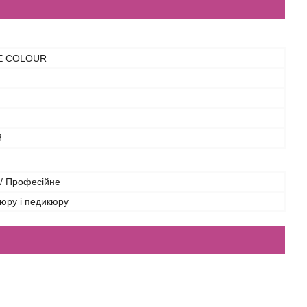
E COLOUR
й
/ Професійне
юру і педикюру