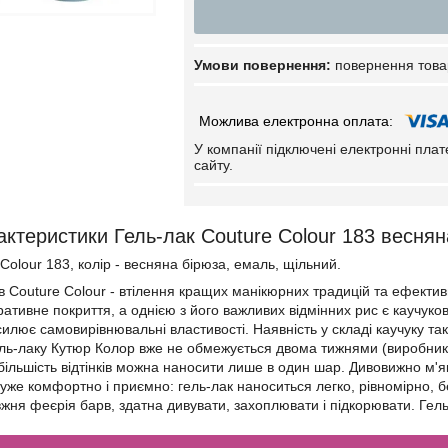
повернення това
У компанії підключені електронні пла
сайту.
актеристики Гель-лак Couture Colour 183 веснян
Colour 183, колір - весняна бірюза, емаль, щільний.
тів Couture Colour - втілення кращих манікюрних традицій та ефекти
ативне покриття, а однією з його важливих відмінних рис є каучуков
силює самовирівнювальні властивості. Наявність у складі каучуку та
ель-лаку Кутюр Колор вже не обмежується двома тижнями (виробник 
більшість відтінків можна наносити лише в один шар. Дивовижно м'я
же комфортно і приємно: гель-лак наноситься легко, рівномірно, бе
вжня феєрія барв, здатна дивувати, захоплювати і підкорювати. Гель