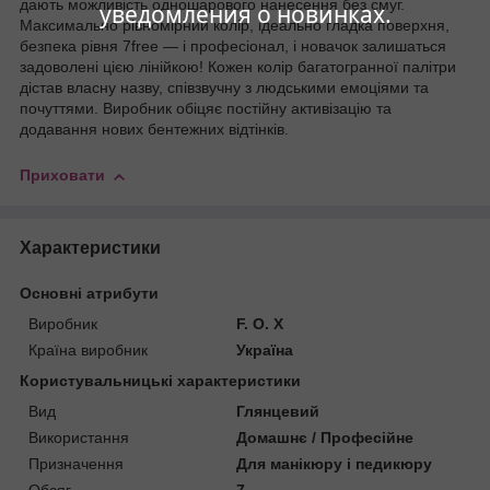
дають можливість одношарового нанесення без смуг.
уведомления о новинках.
Максимально рівномірний колір, ідеально гладка поверхня,
безпека рівня 7free — і професіонал, і новачок залишаться
задоволені цією лінійкою! Кожен колір багатогранної палітри
дістав власну назву, співзвучну з людськими емоціями та
почуттями. Виробник обіцяє постійну активізацію та
додавання нових бентежних відтінків.
Приховати
Характеристики
Основні атрибути
Виробник
F. O. X
Країна виробник
Україна
Користувальницькі характеристики
Вид
Глянцевий
Використання
Домашнє / Професійне
Призначення
Для манікюру і педикюру
Обсяг
7