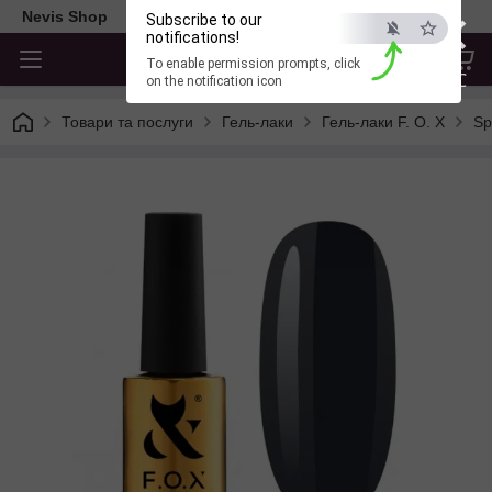
×
Nevis Shop
Subscribe to our
notifications!
To enable permission prompts, click
ESC
on the notification icon
Товари та послуги
Гель-лаки
Гель-лаки F. O. X
Sp