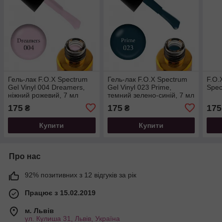
Гель-лак F.O.X Spectrum
Гель-лак F.O.X Spectrum
F.O.
Gel Vinyl 004 Dreamers,
Gel Vinyl 023 Prime,
Spec
ніжний рожевий, 7 мл
темний зелено-синій, 7 мл
175
175
175
₴
₴
Купити
Купити
Про нас
92% позитивних з 12 відгуків за рік
Працює з 15.02.2019
м. Львів
ул. Кулиша 31, Львів, Україна