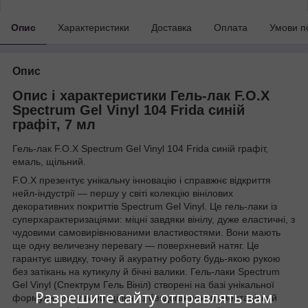
Опис
Характеристики
Доставка
Оплата
Умови п
Опис
Опис і характеристики Гель-лак F.O.X
Spectrum Gel Vinyl 104 Frida синій
графіт, 7 мл
Гель-лак F.O.X Spectrum Gel Vinyl 104 Frida синій графіт,
емаль, щільний.
F.O.X презентує унікальну інновацію і справжнє відкриття
нейл-індустрії — першу у світі колекцію вінілових
декоративних покриттів Spectrum Gel Vinyl. Це гель-лаки із
суперхарактеризаціями: міцні завдяки вінілу, дуже еластичні, з
чудовими самовирівнюваними властивостями. Вони мають
ще одну величезну перевагу — поверхневий натяг. Це
гарантує швидку, точну й акуратну роботу будь-якою рукою
без затікань на кутикулу й бічні валики. Гель-лаки Spectrum
Gel Vinyl (Спектрум Гель Вініл) створені на базі унікальної
Разрешите сайту отправлять вам
формули, тому вони щільні, з бездоганною пігментацією й