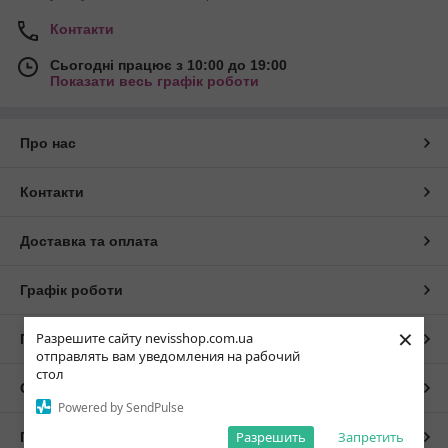
Контакти
Сьогодні працює з 10:00 до 19:00
Показати весь графік роботи
Про нас
Контакти
Доставка та оплата
Графік роботи
×
Разрешите сайту nevisshop.com.ua
Повна версія сайту
отправлять вам уведомления на рабочий
стол
Сайт створено на маркетплейсі
Prom.ua
Powered by SendPulse
Разрешить
Запретить
Політика конфіденційності