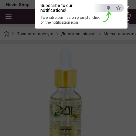
×
Nevis Shop
Subscribe to our
notifications!
To enable permission prompts, click
ESC
on the notification icon
Товари та послуги
Допоміжні рідини
Масло для кути