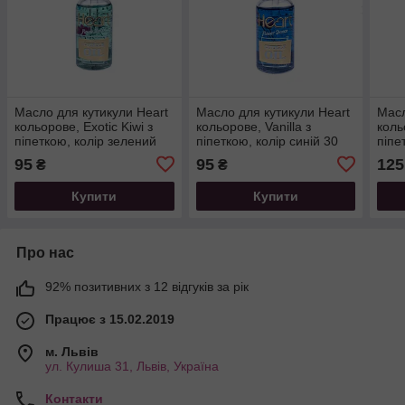
Масло для кутикули Heart
Масло для кутикули Heart
Масл
кольорове, Exotic Kiwi з
кольорове, Vanilla з
коль
піпеткою, колір зелений
піпеткою, колір синій 30
піпе
30 мл
мл
50 м
95
95
125
₴
₴
Купити
Купити
Про нас
92% позитивних з 12 відгуків за рік
Працює з 15.02.2019
м. Львів
ул. Кулиша 31, Львів, Україна
Контакти