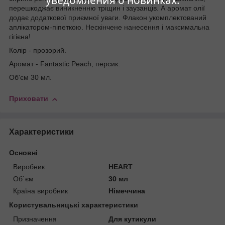
уведомления о новинках.
перешкоджає виникненню тріщин і заузанців. А аромат олії
додає додаткової приємної уваги. Флакон укомплектований
аплікатором-піпеткою. Нескінчене нанесення і максимальна
гігієна!
Колір - прозорий.
Аромат - Fantastic Peach, персик.
Об'єм 30 мл.
Приховати
Характеристики
Основні
Виробник
HEART
Об`єм
30 мл
Країна виробник
Німеччина
Користувальницькі характеристики
Призначення
Для кутикули