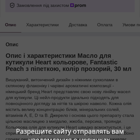
Замовлення під захистом
Опис
Характеристики
Доставка
Оплата
Умови п
Опис
Опис і характеристики Масло для
кутикули Heart кольорове, Fantastic
Peach з піпеткою, колір прозорий, 30 мл
Вишуканий, витончений дизайн з ніжними сухколами в
скляному флаконіку і чарівні ароматичні композиції -
німецький бренд Heart представляє свою нову лінійку масел
для кутикули. Ці нейл-продукти ідеально підходять для
повноцінного догляду за нігтів та шкірою навколо. Кожна олія
містить велику концентрацію білків, мінеральних солей,
вітамінів А, Е, D та В. Джерело і основа цього препарату стала
цільною маслицею з мигдалю, жжоба, персика, троянди.
Кольорова олія для кутикули Heart швидко всмоктується, і це
Разрешите сайту отправлять вам
сприяє швидкому засвоєнню й глибшому вітамініалізації. Воно
сприяє регенерації шкірного покриву, пом’якшує, заживляє,