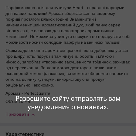
Парфюмована олія для кутикули Heart - справжні парфуми
для ваших пальчиків! Аромат зберігається на шкірному
покриві протягом кількох годин! Знаменитий і
найзнаменитіший ароматизований дух, який панує серед
жінок у світі, є основою для неповторних ароматичних
композицій. Неможливо уникнути спокуси і не подарувати собі
можливості носити солодкий парфум на кінчиках пальців!
Окрім задоволення ароматом цієї олії, вона добре піклується
про шкіру, їсть, гідрує і вітамінизує її, робить її м’якою і
ніжною, запобігає утворенню засушених та тріщинок, захищає
від пересихання. За допомогою дозатора-піпетки, яким
оснащений кожен флакончик, ви можете обережно наносити
олію на ділянку кутикули, використовуючи продукт
раціонально і економно.
Аромат - Perfect життя.
Разрешите сайту отправлять вам
Об'єм 10 мл.
уведомления о новинках.
Приховати
Характеристики