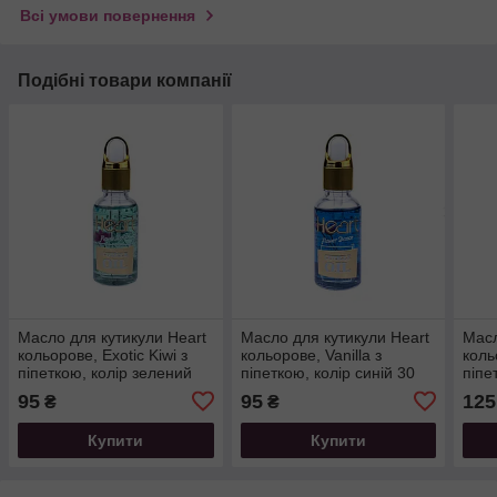
Всі умови повернення
Подібні товари компанії
Масло для кутикули Heart
Масло для кутикули Heart
Масл
кольорове, Exotic Kiwi з
кольорове, Vanilla з
коль
піпеткою, колір зелений
піпеткою, колір синій 30
піпе
30 мл
мл
50 м
95
95
125
₴
₴
Купити
Купити