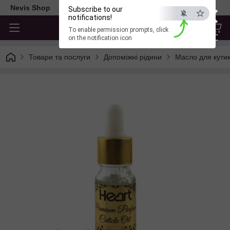
×
Nevis Shop
Subscribe to our
notifications!
To enable permission prompts, click
ESC
on the notification icon
Товари та послуги
Допоміжні рідини
Масло для кути