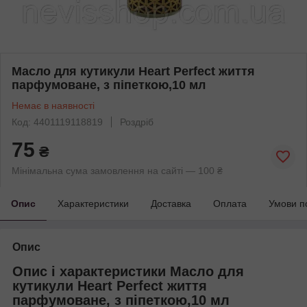
Масло для кутикули Heart Perfect життя
парфумоване, з піпеткою,10 мл
Немає в наявності
Код: 4401119118819
Роздріб
75
₴
Мінімальна сума замовлення на сайті — 100 ₴
Опис
Характеристики
Доставка
Оплата
Умови п
Опис
Опис і характеристики Масло для
кутикули Heart Perfect життя
парфумоване, з піпеткою,10 мл