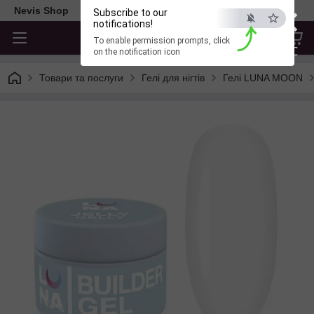
×
Nevis Shop
Subscribe to our
notifications!
To enable permission prompts, click
ESC
on the notification icon
Товари та послуги
Гелі для нігтів
Гелі LUNA MOON