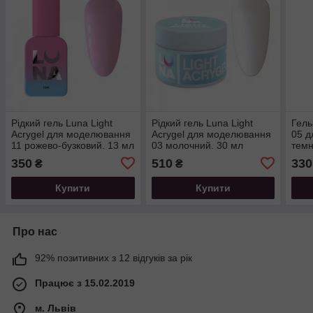
Рідкий гель Luna Light
Рідкий гель Luna Light
Гель
Acrygel для моделювання
Acrygel для моделювання
05 д
11 рожево-бузковий. 13 мл
03 молочний. 30 мл
темн
350
510
330
₴
₴
Купити
Купити
Про нас
92% позитивних з 12 відгуків за рік
Працює з 15.02.2019
м. Львів