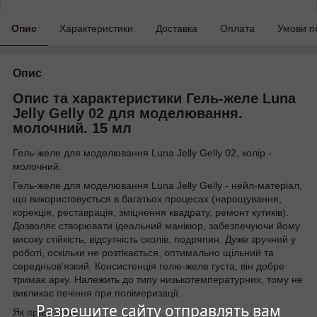
Опис
Характеристики
Доставка
Оплата
Умови п
Опис
Опис та характеристики Гель-желе Luna
Jelly Gelly 02 для моделювання.
молочний. 15 мл
Гель-желе для моделювання Luna Jelly Gelly 02, колір -
молочний.
Гель-желе для моделювання Luna Jelly Gelly - нейл-матеріал,
що використовується в багатьох процесах (нарощування,
корекція, реставрація, зміцнення квадрату, ремонт кутиків).
Дозволяє створювати ідеальний манікюр, забезпечуючи йому
високу стійкість, відсутність сколів, подряпин. Дуже зручний у
роботі, оскільки не розтікається, оптимально щільний та
середньов'язкий. Консистенція гелю-желе густа, він добре
тримає арку. Належить до типу низькотемпературних, тому не
викликає печіння при полімеризації.
Разрешите сайту отправлять вам
Як працювати: