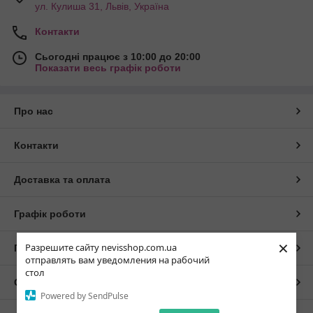
ул. Кулиша 31, Львів, Україна
Контакти
Сьогодні працює з 10:00 до 20:00
Показати весь графік роботи
Про нас
Контакти
Доставка та оплата
Графік роботи
×
Разрешите сайту nevisshop.com.ua
Повна версія сайту
отправлять вам уведомления на рабочий
стол
Сайт створено на маркетплейсі
Prom.ua
Powered by SendPulse