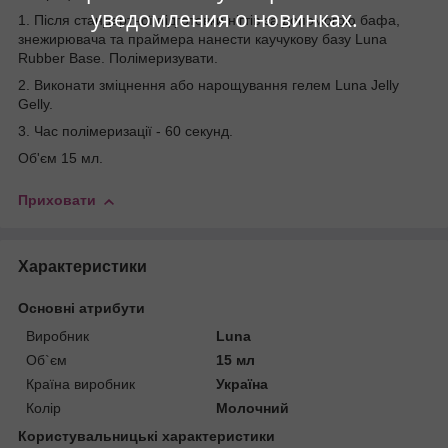
уведомления о новинках.
1. Після стандартної підготовки нігтів за допомогою бафа,
знежирювача та праймера нанести каучукову базу Luna
Rubber Base. Полімеризувати.
2. Виконати зміцнення або нарощування гелем Luna Jelly
Gelly.
3. Час полімеризації - 60 секунд.
Об'єм 15 мл.
Приховати
Характеристики
Основні атрибути
Виробник
Luna
Об`єм
15 мл
Країна виробник
Україна
Колір
Молочний
Користувальницькі характеристики