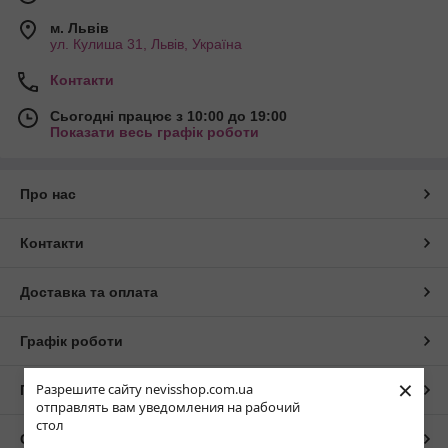
м. Львів
ул. Кулиша 31, Львів, Україна
Контакти
Сьогодні працює з 10:00 до 19:00
Показати весь графік роботи
Про нас
Контакти
Доставка та оплата
Графік роботи
×
Разрешите сайту nevisshop.com.ua
Повна версія сайту
отправлять вам уведомления на рабочий
стол
Сайт створено на маркетплейсі
Prom.ua