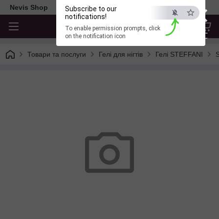
×
Nevis Shop
Subscribe to our
notifications!
To enable permission prompts, click
ESC
on the notification icon
Товари та послуги
Гелі для нігтів
Гелі STEFFANI
S