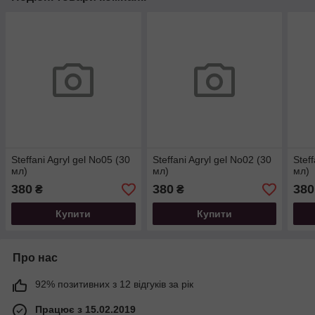
Steffani Agryl gel No05 (30
Steffani Agryl gel No02 (30
Stef
мл)
мл)
мл)
380
380
380
₴
₴
Купити
Купити
Про нас
92% позитивних з 12 відгуків за рік
Працює з 15.02.2019