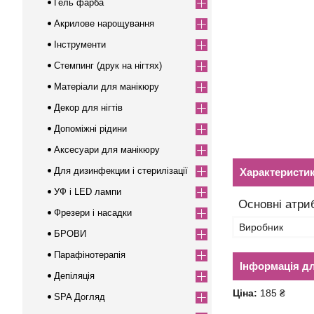
Гель фарба
Акрилове нарощування
Інструменти
Стемпинг (друк на нігтях)
Матеріали для манікюру
Декор для нігтів
Допоміжні рідини
Аксесуари для манікюру
Для дизинфекции і стерилізації
Характеристи
УФ і LED лампи
Основні атри
Фрезери і насадки
Виробник
БРОВИ
Парафінотерапія
Інформація д
Депіляція
Ціна:
185 ₴
SPA Догляд