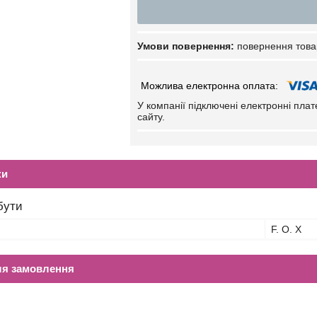
повернення това
У компанії підключені електронні пла
сайту.
ки
бути
F. O. X
ля замовлення