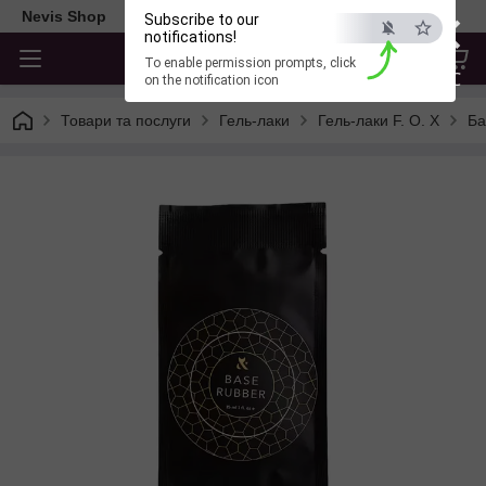
×
Nevis Shop
Subscribe to our
notifications!
To enable permission prompts, click
ESC
on the notification icon
Товари та послуги
Гель-лаки
Гель-лаки F. O. X
Ба