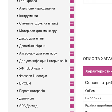
Гель фарба
Акрилове нарощування
Інструменти
Стемпинг (друк на нігтях)
Матеріали для манікюру
Декор для нігтів
Допоміжні рідини
Аксесуари для манікюру
ОПИС ТА ХАРАК
Для дизинфекции і стерилізації
УФ і LED лампи
Характеристи
Фрезери і насадки
Основні атри
БРОВИ
Об`єм
Парафінотерапія
Виробник
Депіляція
Країна виробни
SPA Догляд