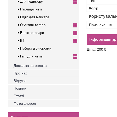
Тип
Для педикюру
Колір
Накладні нігті
Користувальн
Одяг для майстра
Призначення
Обличчя та тіло
Електротовари
Інформація д
Вії
Набори зі знижками
Ціна:
200 ₴
Гелі для нігтів
Доставка та оплата
Про нас
Відгуки
Новини
Статті
Фотогалерея