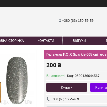
+380 (63) 150-59-59
ОВНА СТОРІНКА
КОНТАКТИ
ВІДГУКИ
Гель-лак F.O.X Sparkle 005 світло
200 ₴
В наявності
Код:
0390136044567
Купити
Купити
+380 (63) 150-59-59