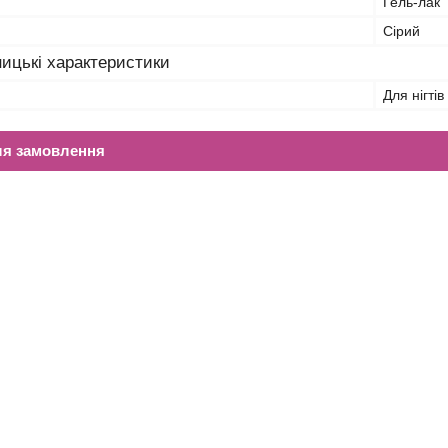
Гель-лак
Сірий
ицькі характеристики
Для нігтів
ля замовлення