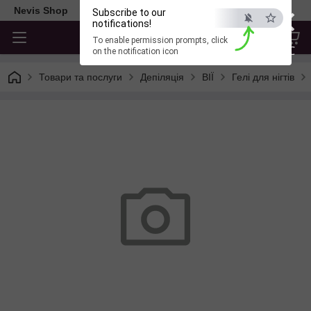
×
Nevis Shop
Subscribe to our
notifications!
To enable permission prompts, click
ESC
on the notification icon
Товари та послуги
Депіляція
ВІЇ
Гелі для нігтів