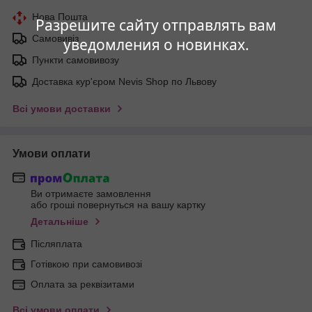
Нова Пошта
Разрешите сайту отправлять вам
Самовивіз
уведомления о новинках.
Пункти самовивозу
Доставка кур'єром Nevis Shop по Львову
Всі умови доставки
Умови оплати
Ви отримаєте замовлення
або гроші повернуться на вашу картку
Детальніше
Післяплата
Готівкою при самовивозі
Оплата за реквізитами
Всі умови оплати