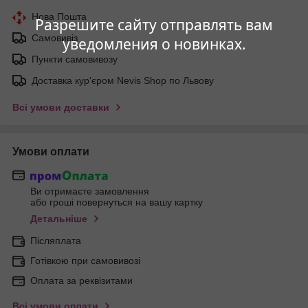
Нова Пошта
Разрешите сайту отправлять вам
Самовивіз
уведомления о новинках.
Пункти самовивозу
Доставка кур'єром Nevis Shop по Львову
Всі умови доставки
Умови оплати
Ви отримаєте замовлення
або гроші повернуться на вашу картку
Детальніше
Післяплата
Готівкою при самовивозі
Оплата за реквізитами
Всі умови оплати