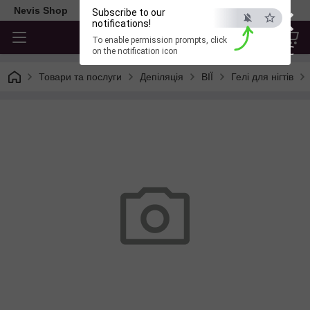
×
Nevis Shop
Subscribe to our
notifications!
To enable permission prompts, click
ESC
on the notification icon
Товари та послуги
Депіляція
ВІЇ
Гелі для нігтів