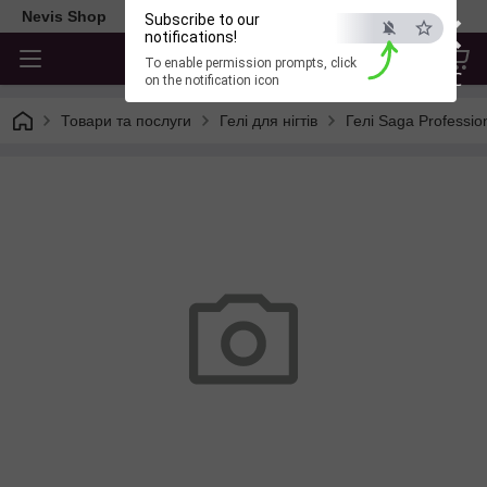
×
Nevis Shop
Subscribe to our
notifications!
To enable permission prompts, click
ESC
on the notification icon
Товари та послуги
Гелі для нігтів
Гелі Saga Professio