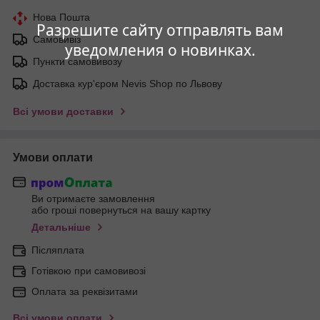
Нова Пошта
Разрешите сайту отправлять вам
Самовивіз
уведомления о новинках.
Пункти самовивозу
Доставка кур'єром Nevis Shop по Львову
Всі умови доставки
Умови оплати
Ви отримаєте замовлення
або гроші повернуться на вашу картку
Детальніше
Післяплата
Готівкою при самовивозі
Оплата за реквізитами
Всі умови оплати