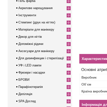
Гель фарба
Акрилове нарощування
Інструменти
Стемпинг (друк на нігтях)
Матеріали для манікюру
Декор для нігтів
Допоміжні рідини
Аксесуари для манікюру
Для дизинфекции і стерилізації
Характеристи
УФ і LED лампи
Основні атри
Фрезери і насадки
Виробник
БРОВИ
Об`єм
Парафінотерапія
Країна виробни
Депіляція
SPA Догляд
Інформація д