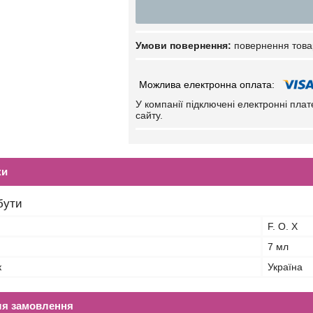
повернення това
У компанії підключені електронні пла
сайту.
ки
бути
F. O. X
7 мл
к
Україна
ля замовлення