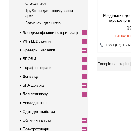
Стаканчики
Трубочки для формування
Роздільник для
арки
пар, колір 
Затискачі для нігтів
9
Для дизинфекции і стерилізації
Немає в 
УФ і LED лампи
+380 (63) 150-
Фрезери і насадки
БРОВИ
Парафінотерапія
Депіляція
SPA Догляд
Для педикюру
Накладні нігті
Одяг для майстра
Обличчя та тіло
Електротовари