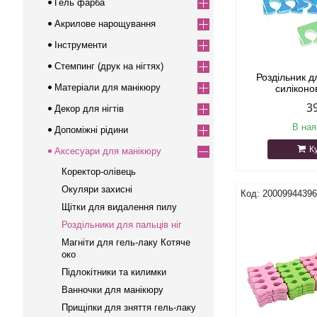
Гель фарба
Акрилове нарощування
Інструменти
Стемпинг (друк на нігтях)
Роздільник дл
Матеріали для манікюру
силіконо
3
Декор для нігтів
В ная
Допоміжні рідини
К
Аксесуари для манікюру
Коректор-олівець
Окуляри захисні
2000994439
Щітки для видалення пилу
Роздільники для пальців ніг
Магніти для гель-лаку Котяче
око
Підлокітники та килимки
Ванночки для манікюру
Прищіпки для зняття гель-лаку