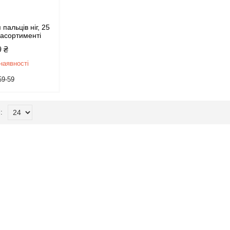
 пальців ніг, 25
в асортименті
9 ₴
наявності
59-59