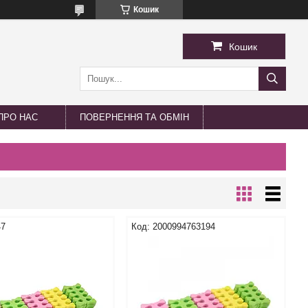
Кошик
Кошик
ПРО НАС
ПОВЕРНЕННЯ ТА ОБМІН
47
2000994763194