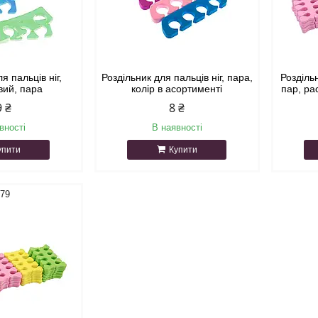
я пальців ніг,
Роздільник для пальців ніг, пара,
Розділь
вий, пара
колір в асортименті
пар, ра
9 ₴
8 ₴
вності
В наявності
упити
Купити
679