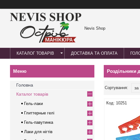
Nevis Shop
КАТАЛОГ ТОВАРІВ
ДОСТАВКА ТА ОПЛАТА
ГОЛ
Роздільники д
Головна
Каталог товарів
10251
Гель-лаки
Глиттерные гелі
Гель-павутинка
Лаки для нігтів