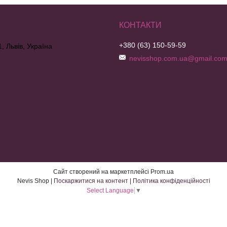
+380 (63) 150-59-59
, Львів, Україна
nevisshop.com.ua@gmail.co
Сайт створений на маркетплейсі
Prom.ua
Nevis Shop |
Поскаржитися на контент
|
Політика конфіденційності
Select Language
▼