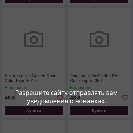
Лак для нігтів Golden Rose
Лак для нігтів Golden Rose
Color Expert 017
Color Expert 058
В наявності
В наявності
Разрешите сайту отправлять вам
48
48
₴
₴
уведомления о новинках.
Купити
Купити