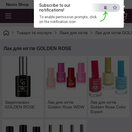
×
Nevis Shop
Subscribe to our
notifications!
To enable permission prompts, click
ESC
on the notification icon
Товари та послуги
Лаки для нігтів
Лак для нігтів G
Лак для нігтів GOLDEN ROSE
Закріплювач
Лак для нігтів
Лак для нігтів
GOLDEN ROSE
Golden Rose WOW
Golden Rose Color
Expert